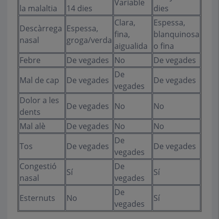
Variable
la malaltia
14 dies
dies
Clara,
Espessa,
Descàrrega
Espessa,
fina,
blanquinosa
nasal
groga/verda
aigualida
o fina
Febre
De vegades
No
De vegades
De
Mal de cap
De vegades
De vegades
vegades
Dolor a les
De vegades
No
No
dents
Mal alè
De vegades
No
No
De
Tos
De vegades
De vegades
vegades
Congestió
De
Sí
Sí
nasal
vegades
De
Esternuts
No
Sí
vegades