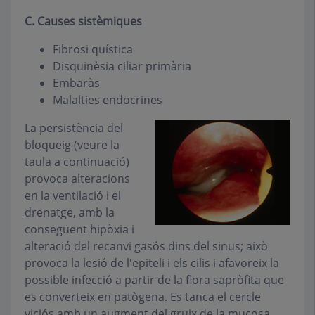
C.
Causes sistèmiques
Fibrosi quística
Disquinèsia ciliar primària
Embaràs
Malalties endocrines
La persistència del
bloqueig (veure la
taula a continuació)
provoca alteracions
en la ventilació i el
drenatge, amb la
consegüent hipòxia i
alteració del recanvi gasós dins del sinus; això
provoca la lesió de l'epiteli i els cilis i afavoreix la
possible infecció a partir de la flora sapròfita que
es converteix en patògena. Es tanca el cercle
viciós amb un augment del gruix de la mucosa