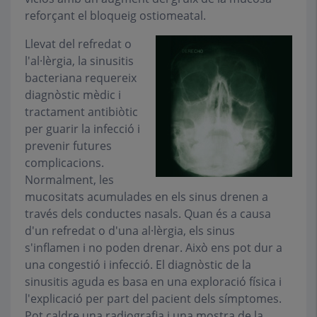
reforçant el bloqueig ostiomeatal.
Llevat del refredat o
l'al·lèrgia, la sinusitis
bacteriana requereix
diagnòstic mèdic i
tractament antibiòtic
per guarir la infecció i
prevenir futures
complicacions.
Normalment, les
mucositats acumulades en els sinus drenen a
través dels conductes nasals. Quan és a causa
d'un refredat o d'una al·lèrgia, els sinus
s'inflamen i no poden drenar. Això ens pot dur a
una congestió i infecció. El diagnòstic de la
sinusitis aguda es basa en una exploració física i
l'explicació per part del pacient dels símptomes.
Pot caldre una radiografia i una mostra de la