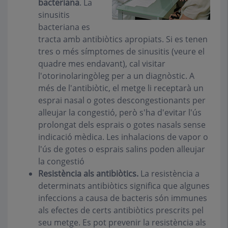
bacteriana
.
La
sinusitis
bacteriana es
tracta amb antibiòtics apropiats. Si es tenen
tres o més símptomes de sinusitis (veure el
quadre mes endavant), cal visitar
l'otorinolaringòleg per a un diagnòstic. A
més de l'antibiòtic, el metge li receptarà un
esprai nasal o gotes descongestionants per
alleujar la congestió, però s'ha d'evitar l'ús
prolongat dels esprais o gotes nasals sense
indicació mèdica. Les inhalacions de vapor o
l'ús de gotes o esprais salins poden alleujar
la congestió
Resistència als antibiòtics
.
La resistència a
determinats antibiòtics significa que algunes
infeccions a causa de bacteris són immunes
als efectes de certs antibiòtics prescrits pel
seu metge. Es pot prevenir la resistència als