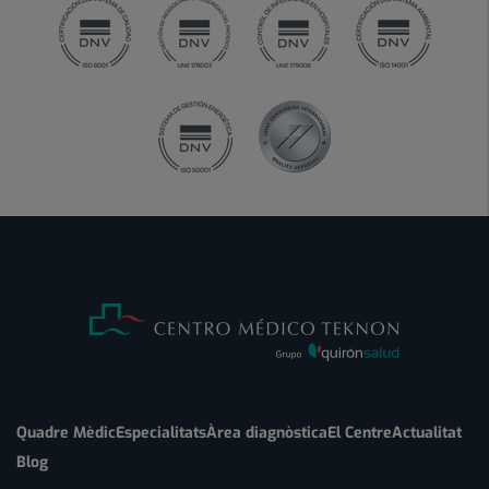
Quadre Mèdic
Especialitats
Àrea diagnòstica
El Centre
Actualitat
Blog