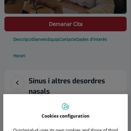
Demanar Cita
Descripció
Serveis
Equip
Contacte
Dades d'interès
Horari
Sinus i altres desordres
nasals
Què és la
sinusitis?
Cookies configuration
La sinustis és una
Quirónsalud uses its own cookies and those of third