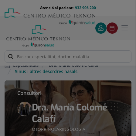
Saltar al contingut
Saltar
Menú
Atenció al pacient:
932 906 200
Select
al
teléfono
d'idi
contingut
cabecera
Toggl
navig
Dra. María Colomé Calafí
Especialitats
Sinus i altres desordres nasals
Consultori
Dra. María Colomé
Calafí
OTORRINOLARINGOLOGIA