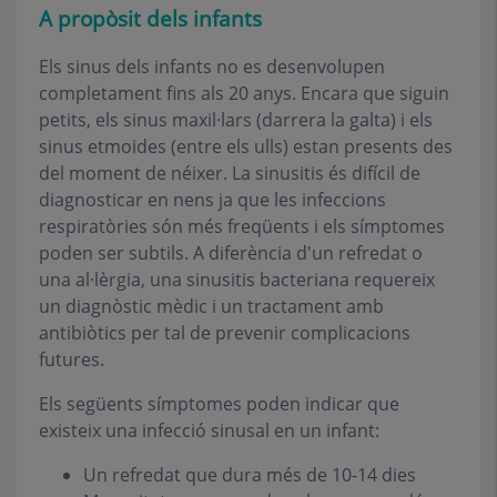
A propòsit dels infants
Els sinus dels infants no es desenvolupen
completament fins als 20 anys. Encara que siguin
petits, els sinus maxil·lars (darrera la galta) i els
sinus etmoides (entre els ulls) estan presents des
del moment de néixer. La sinusitis és difícil de
diagnosticar en nens ja que les infeccions
respiratòries són més freqüents i els símptomes
poden ser subtils. A diferència d'un refredat o
una al·lèrgia, una sinusitis bacteriana requereix
un diagnòstic mèdic i un tractament amb
antibiòtics per tal de prevenir complicacions
futures.
Els següents símptomes poden indicar que
existeix una infecció sinusal en un infant:
Un refredat que dura més de 10-14 dies