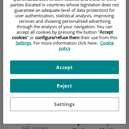
inflamació de la
parties (located in countries whose legislation does not
mucosa del sinus,
guarantee an adequate level of data protection) for
user authentication, statistical analysis, improving
produïda per
services and showing personalised advertising
diverses causes. La sinusitis bacteriana aguda és
through the analysis of your navigation. You can
una infecció de les cavitats dels sinus, causades
accept all cookies by pressing the button "
Accept
per un bacteri. Generalment apareix després d'un
cookies
" or
configure/refuse them
their use from this
Settings
. For more information click here:
Cookie
refredat o a causa d'irritació per contaminants
policy
ambientals. La sinusitis s'origina arran d'un
bloqueig de l'òstium de drenatge del sinus
maxil·lar. Les causes poden ser de diversa índole:
Accept
A. Causas locales
Reject
Variacions
anatòmiques,
desviacions de
Settings
l'envà,
hipertròfia o
engruiximent
dels cornets