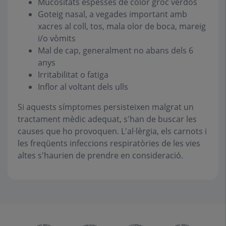
Mucositats espesses de color groc verdós
Goteig nasal, a vegades important amb
xacres al coll, tos, mala olor de boca, mareig
i/o vòmits
Mal de cap, generalment no abans dels 6
anys
Irritabilitat o fatiga
Inflor al voltant dels ulls
Si aquests símptomes persisteixen malgrat un
tractament mèdic adequat, s'han de buscar les
causes que ho provoquen. L'al·lèrgia, els carnots i
les freqüents infeccions respiratòries de les vies
altes s'haurien de prendre en consideració.