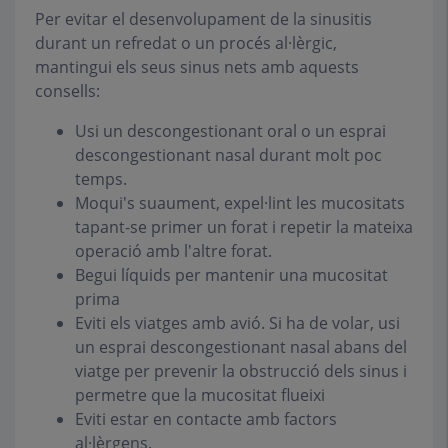
Per evitar el desenvolupament de la sinusitis
durant un refredat o un procés al·lèrgic,
mantingui els seus sinus nets amb aquests
consells:
Usi un descongestionant oral o un esprai
descongestionant nasal durant molt poc
temps.
Moqui's suaument, expel·lint les mucositats
tapant-se primer un forat i repetir la mateixa
operació amb l'altre forat.
Begui líquids per mantenir una mucositat
prima
Eviti els viatges amb avió. Si ha de volar, usi
un esprai descongestionant nasal abans del
viatge per prevenir la obstrucció dels sinus i
permetre que la mucositat flueixi
Eviti estar en contacte amb factors
al·lèrgens.