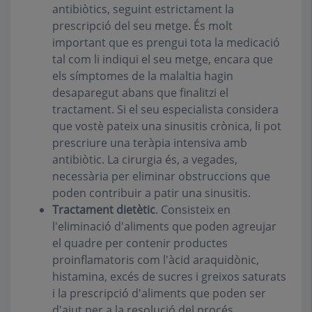
antibiòtics, seguint estrictament la
prescripció del seu metge. És molt
important que es prengui tota la medicació
tal com li indiqui el seu metge, encara que
els símptomes de la malaltia hagin
desaparegut abans que finalitzi el
tractament. Si el seu especialista considera
que vostè pateix una sinusitis crònica, li pot
prescriure una teràpia intensiva amb
antibiòtic. La cirurgia és, a vegades,
necessària per eliminar obstruccions que
poden contribuir a patir una sinusitis.
Tractament dietètic
.
Consisteix en
l'eliminació d'aliments que poden agreujar
el quadre per contenir productes
proinflamatoris com l'àcid araquidònic,
histamina, excés de sucres i greixos saturats
i la prescripció d'aliments que poden ser
d'ajut per a la resolució del procés.