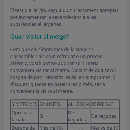
El test d'al·lèrgia, seguit d'un tractament apropiat,
pot incrementar la seva tolerància a les
substàncies al·lèrgenes.
Quan visitar al metge?
Com que els símptomes de la sinusitis
s'assemblen als d'un refredat o un procés
al·lèrgic, vostè pot no adonar-se'n i seria
convenient visitar al metge. Davant de qualsevol
sospita de patir sinusitis, revisi els símptomes. Si
d'aquest quadre en pateix tres o més, seria
convenient la visita al metge.
SÍMPTOMES
SINUSITIS
AL·LÈRGIA
REFREDAT
Opressió
De
Sí
De vegades
facial/dolor
vegades
Durada de
Més de 10-
Menys de 10