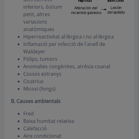
inferiors, òstium
petit, altres
variacions
anatòmiques
Hiperreactivitat al·lèrgica i no al·lèrgica
Inflamació per infecció de l'anell de
Waldeyer
Pòlips, tumors
Anomalies congènites, atrèsia coanal
Cossos estranys
Cicatrius
Micosi (fongs)
B.
Causes ambientals
Fred
Baixa humitat relativa
Calefacció
Aire condicionat