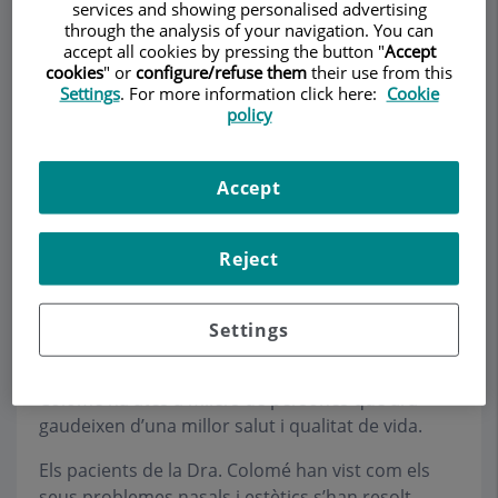
services and showing personalised advertising
through the analysis of your navigation. You can
accept all cookies by pressing the button "
Accept
cookies
" or
configure/refuse them
their use from this
Demanar Cita
Settings
. For more information click here:
Cookie
policy
Descripció
Serveis
Equip
Contacte
Dades d'interès
Accept
Horari
Reject
Què diuen els pacients
Settings
Durant aquests 25 anys d’experiència, la Dra.
Colomé ha atès a milers de persones que ara
gaudeixen d’una millor salut i qualitat de vida.
Els pacients de la Dra. Colomé han vist com els
seus problemes nasals i estètics s’han resolt