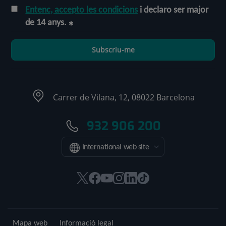
Entenc, accepto les condicions
i declaro ser major
de 14 anys.
Subscriu-me
Carrer de Vilana, 12, 08022 Barcelona
932 906 200
International web site
Aquest
Aquest
Aquest
Aquest
Aquest
Enllaç
enllaç
enllaç
enllaç
enllaç
enllaç
a
s'obrirà
s'obrirà
s'obrirà
s'obrirà
s'obrirà
una
en
en
en
en
en
aplicació
Mapa web
Informació legal