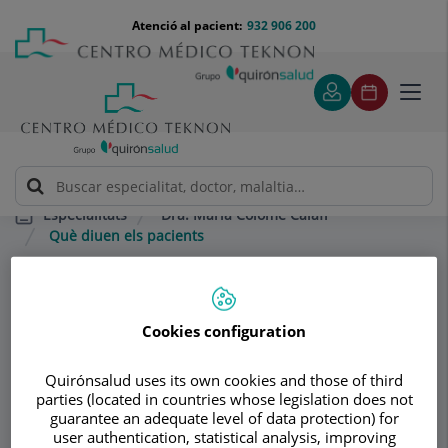
Saltar al contingut
Saltar
Menú
Atenció al pacient:
932 906 200
Select
al
teléfono
d'idi
contingut
cabecera
Toggl
navig
Dra. María Colomé Calafí
Especialitats
Què diuen els pacients
Consultori
Cookies configuration
Dra. María Colomé
Quirónsalud uses its own cookies and those of third
Calafí
parties (located in countries whose legislation does not
guarantee an adequate level of data protection) for
OTORRINOLARINGOLOGIA
user authentication, statistical analysis, improving