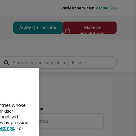
Patient services:
932 906 200
My Quirónsalud
Make an
appointment
Pedir cita
untries whose
Nombre y apellidos
or user
sonalised
es by pressing
ettings
. For
Teléfono