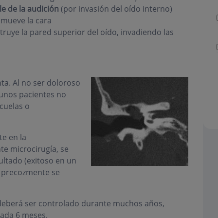
e de la audición
(por invasión del oído interno)
 mueve la cara
truye la pared superior del oído, invadiendo las
ta. Al no ser doloroso
gunos pacientes no
cuelas o
te en la
te microcirugía, se
ultado (exitoso en un
 precozmente se
 deberá ser controlado durante muchos años,
cada 6 meses.