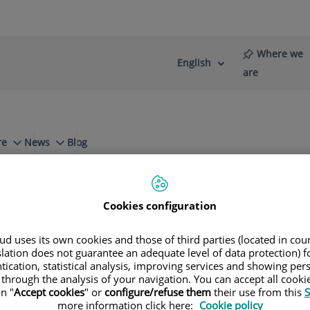
Where we
English
Language
Active
are
selector
Language
re
News
Blog
antil
Colesteatoma
Cookies configuration
d uses its own cookies and those of third parties (located in co
slation does not guarantee an adequate level of data protection) f
tication, statistical analysis, improving services and showing per
 through the analysis of your navigation. You can accept all cooki
n "
Accept cookies
" or
configure/refuse them
their use from this
S
more information click here:
Cookie policy