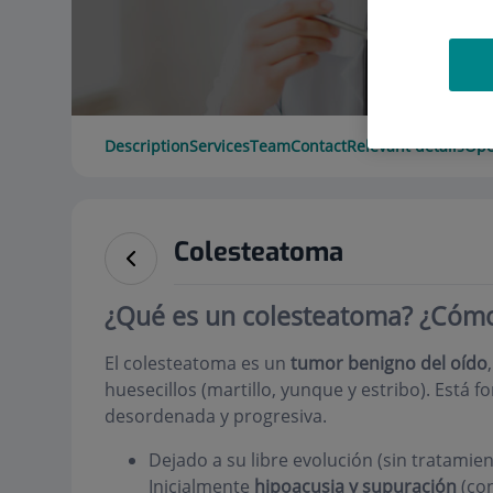
Description
Services
Team
Contact
Relevant details
Ope
Colesteatoma
¿Qué es un colesteatoma? ¿Cómo
El colesteatoma es un
tumor benigno del oído
huesecillos (martillo, yunque y estribo). Está
desordenada y progresiva.
Dejado a su libre evolución (sin tratami
Inicialmente
hipoacusia y supuración
(con