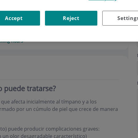
Accept
Reject
Setting
ning hours
 puede tratarse?
, que afecta inicialmente al tímpano y a los
 formado por un cúmulo de piel que crece de manera
ento) puede producir complicaciones graves:
 un olor desagradable característico)