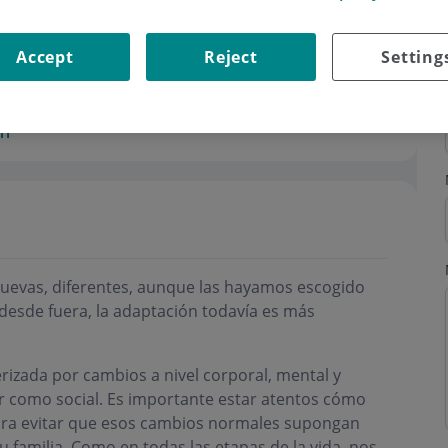
Accept
Reject
Setting
ri
nuevas, diferentes, aunque las hayamos escogido
desde fuera, la adaptación todavía es más
erizada por cambios a nivel corporal, mental y
iar como social. Es importante estar atentos cómo
ara evitar que esos cambios normales supongan
u familia. Como en todas las etapas de la vida, nos