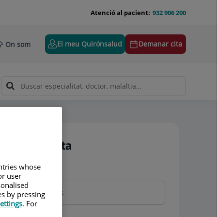
Atenció al pacient:
932 906 200
El meu Quirónsalud
Demanar cita
On som
Demanar cita
untries whose
Nom i cognoms
or user
sonalised
es by pressing
ettings
. For
Telèfon