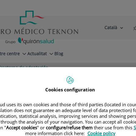
Català
Selector
Llenguatge
d'idioma
Actiu
tre centre
Actualitat
Blog
Trastorno de adaptación
Cookies configuration
d uses its own cookies and those of third parties (located in co
slation does not guarantee an adequate level of data protection) f
tication, statistical analysis, improving services and showing per
 through the analysis of your navigation. You can accept all cooki
A ADULTS
PSIQUIATRIA INFANTIL I ADOLESCENT
n "
Accept cookies
" or
configure/refuse them
their use from this
S
more information click here:
Cookie policy