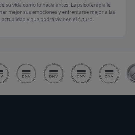
e su vida como lo hacía antes. La psicoterapia le
nar mejor sus emociones y enfrentarse mejor a las
 actualidad y que podrá vivir en el futuro.