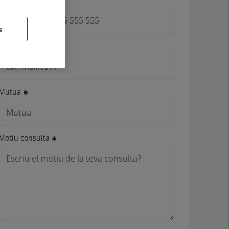
s
Email
Mutua
Motiu consulta