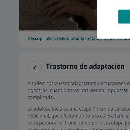
Descripció
Serveis
Equip
Contacte
Dades d'interès
Hora
Trastorno de adaptación
A todos nos cuesta adaptarnos a situaciones 
nosotros, cuando éstas nos vienen impuestas 
complicada.
La adolescencia es una etapa de la vida caract
relacional, que afectan tanto a la esfera famil
cada persona va transitando por esta etapa p
algún conflicto en el mismo adolescente o en s