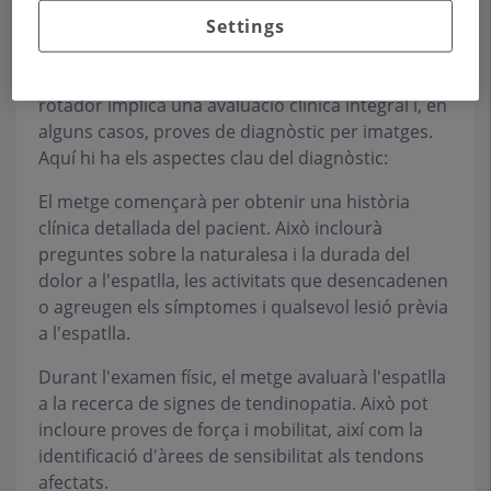
en gravetat, des d'una inflamació lleu fins a una
Settings
lesió més greu dels tendons.
El diagnòstic de la tendinopatia del maneguet
rotador implica una avaluació clínica integral i, en
alguns casos, proves de diagnòstic per imatges.
Aquí hi ha els aspectes clau del diagnòstic:
El metge començarà per obtenir una història
clínica detallada del pacient. Això inclourà
preguntes sobre la naturalesa i la durada del
dolor a l'espatlla, les activitats que desencadenen
o agreugen els símptomes i qualsevol lesió prèvia
a l'espatlla.
Durant l'examen físic, el metge avaluarà l'espatlla
a la recerca de signes de tendinopatia. Això pot
incloure proves de força i mobilitat, així com la
identificació d'àrees de sensibilitat als tendons
afectats.