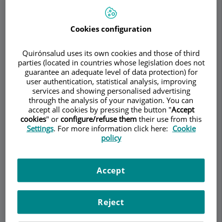
Cookies configuration
Demanar Cita
Quirónsalud uses its own cookies and those of third
parties (located in countries whose legislation does not
Descripció
Serveis
Equip
Contacte
Dades d'interès
guarantee an adequate level of data protection) for
user authentication, statistical analysis, improving
services and showing personalised advertising
Horari
through the analysis of your navigation. You can
accept all cookies by pressing the button "
Accept
cookies
" or
configure/refuse them
their use from this
Settings
. For more information click here:
Cookie
Tendinopatia del maniguet
policy
rotador
Accept
La tendinopatia del maniguet rotador és una
afecció dolorosa i debilitant que afecta els
tendons i músculs del maneguet rotador a
Reject
l'espatlla. Aquesta afecció és comuna i pot variar