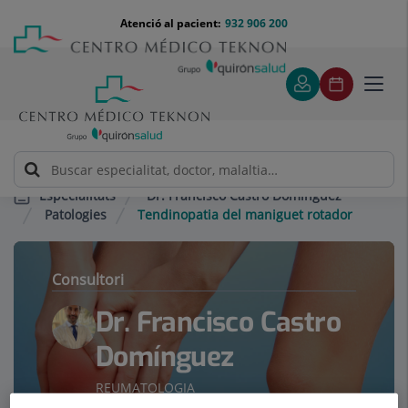
Saltar al contingut
Saltar
Menú
Atenció al pacient:
932 906 200
Select
al
teléfono
d'idi
contingut
cabecera
Toggl
navig
Dr. Francisco Castro Domínguez
Especialitats
Patologies
Tendinopatia del maniguet rotador
Consultori
Dr. Francisco Castro
Domínguez
REUMATOLOGIA