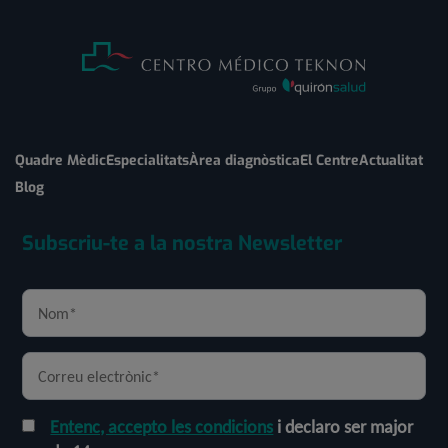
Quadre Mèdic
Especialitats
Àrea diagnòstica
El Centre
Actualitat
Blog
Subscriu-te a la nostra Newsletter
Entenc, accepto les condicions
i declaro ser major