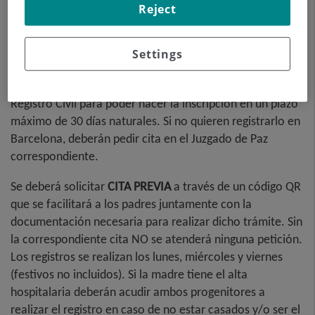
Reject
Habrá un plazo máximo de 72 horas naturales desde el
nacimiento para que los progenitores puedan realizar la
Settings
inscripción del nacimiento desde el hospital. Pasado este
plazo tendrán que personarse directamente en el
Registro Civil para poder hacer la inscripción en un plazo
máximo de 30 días naturales. Si no quieren registrarlo en
Barcelona, deberán pedir cita en el Juzgado de Paz
correspondiente.
Se deberá solicitar
CITA PREVIA
a través de un código QR
que se facilitará a los padres juntamente con la
documentación necesaria para realizar dicho trámite. Sin
la correspondiente cita NO se atenderá ninguna petición.
Los registros se realizan los lunes, miércoles y viernes
(festivos no incluidos). Si la madre tiene el alta
hospitalaria deberán acudir ambos progenitores a
realizar el registro en caso de no estar casados y/o ser el