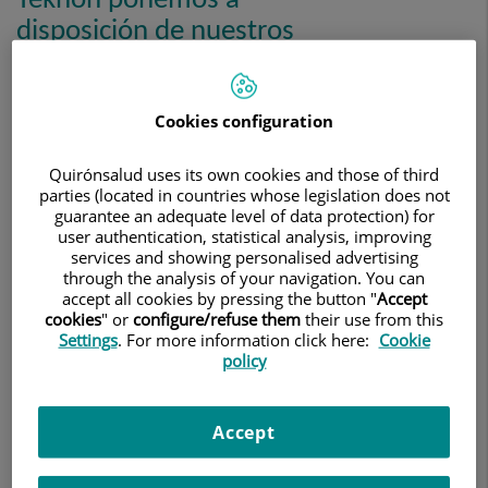
disposición de nuestros
pacientes el servicio de
comunicación electrónica
gratuita del nacimiento de
Cookies configuration
sus hijos/as al Registro Civil.
Quirónsalud uses its own cookies and those of third
parties (located in countries whose legislation does not
guarantee an adequate level of data protection) for
user authentication, statistical analysis, improving
services and showing personalised advertising
through the analysis of your navigation. You can
accept all cookies by pressing the button "
Accept
cookies
" or
configure/refuse them
their use from this
Settings
. For more information click here:
Cookie
policy
Accept