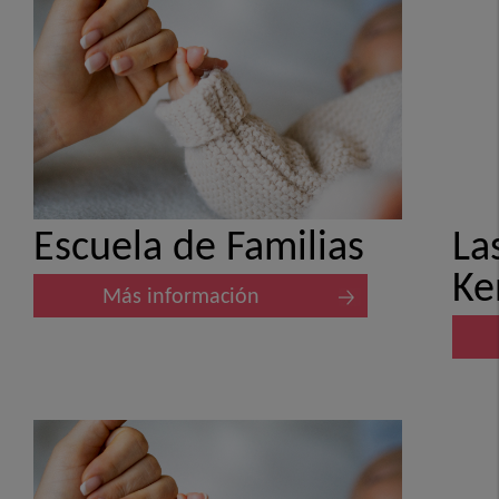
Escuela de Familias
La
Ke
Más información