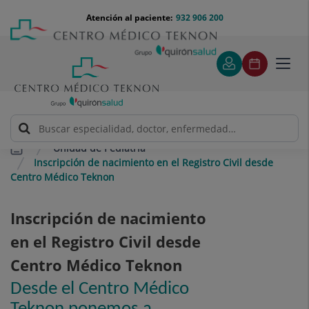
Saltar al contenido
Saltar
Menú
Atención al paciente:
932 906 200
Select
al
teléfono
de
contenido
cabecera
idiom
Toggl
navig
Unidad de Pediatría
Inscripción de nacimiento en el Registro Civil desde
Centro Médico Teknon
Inscripción de nacimiento
en el Registro Civil desde
Centro Médico Teknon
Desde el Centro Médico
Teknon ponemos a