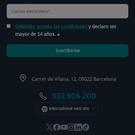
Entiendo, acepto las condiciones
y declaro ser
mayor de 14 años.
Suscribirme
Carrer de Vilana, 12, 08022 Barcelona
932 906 200
International web site
Este
Este
Este
Este
Este
Enlace
enlace
enlace
enlace
enlace
enlace
a