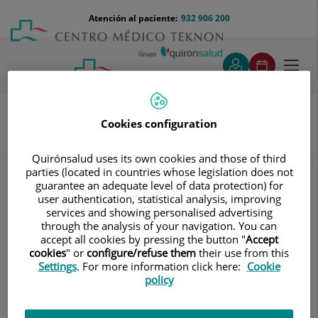
Saltar al contenido
Saltar
Menú
Atención al paciente:
932 906 200
Select
al
teléfono
de
contenido
cabecera
idiom
Toggl
navig
Cookies configuration
Unidad de Pediatría
Servicios
Quirónsalud uses its own cookies and those of third
Escuela de Familias
parties (located in countries whose legislation does not
guarantee an adequate level of data protection) for
Escuela de Familias
user authentication, statistical analysis, improving
services and showing personalised advertising
Descubre consejos, herramientas y
through the analysis of your navigation. You can
recursos pensados para acompañarte
accept all cookies by pressing the button "
Accept
cookies
" or
configure/refuse them
their use from this
en el embarazo y en cada etapa del
Settings
. For more information click here:
Cookie
crecimiento de tu hijo.
policy