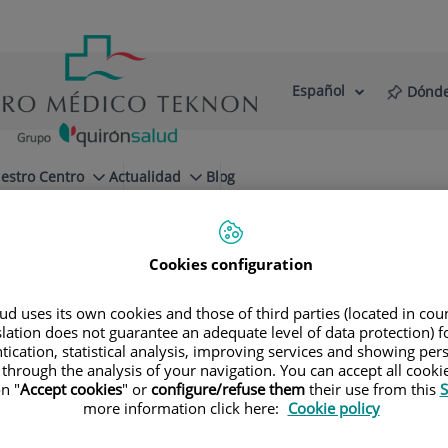
Español
Dónde
Selector
Idioma
de
Activo
idioma
estro Centro
Actualidad
Blog
ipos
os
Cookies configuration
Médico Teknon, con más de 50 años de expe
d uses its own cookies and those of third parties (located in co
el sector sanitario privado. Basándose en 
slation does not guarantee an adequate level of data protection) f
tication, statistical analysis, improving services and showing per
un tratamiento médico y un trato de excele
 through the analysis of your navigation. You can accept all cooki
n "
Accept cookies
" or
configure/refuse them
their use from this
S
more information click here:
Cookie policy
Consultorio