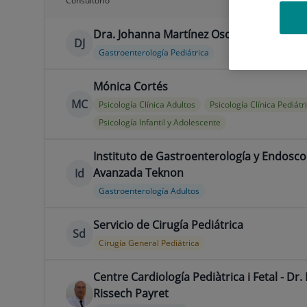
Consultorio
Dra. Johanna Martínez Osorio
DJ
Gastroenterología Pediátrica
Mónica Cortés
MC
Psicología Clínica Adultos
Psicología Clínica Pediátr
Psicología Infantil y Adolescente
Instituto de Gastroenterología y Endosco
Avanzada Teknon
Id
Gastroenterología Adultos
Servicio de Cirugía Pediátrica
Sd
Cirugía General Pediátrica
Centre Cardiología Pediàtrica i Fetal - Dr.
Rissech Payret