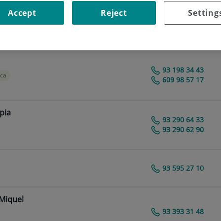
Teléfono de contacto
Accept
Reject
Setting
93 290 64 09
Centro Médico Teknon
93 198 34 43
ica
Psicóloga especialista en Altas Capacidades
609 98 57 17
pia
93 290 64 33
Centro Médico Teknon
93 290 62 90
93 595 27 10
Centro Médico Teknon
 Miquel
93 393 31 48
Centro Médico Teknon