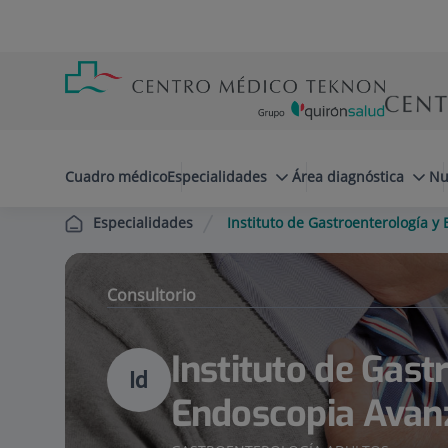
Saltar al contenido
Saltar
Menú
al
teléfono
contenido
cabecera
menuPrincipal
Cuadro médico
Especialidades
Área diagnóstica
Nu
Instituto de Gastroenterología 
Especialidades
Consultorio
Instituto de Gast
Id
Endoscopia Avan