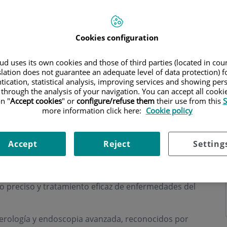
Cookies configuration
d uses its own cookies and those of third parties (located in co
slation does not guarantee an adequate level of data protection) f
tication, statistical analysis, improving services and showing per
 through the analysis of your navigation. You can accept all cooki
n "
Accept cookies
" or
configure/refuse them
their use from this
S
more information click here:
Cookie policy
a Avanzada Teknon
inició su actividad en 1988, con
Accept
Reject
Setting
mo fundadores, con la misión de brindar servicios
ia avanzada a los pacientes en Centro Médico
ido a mejorar la calidad de vida de nuestros
co preciso y tratamiento eficaz de enfermedades del
nterología y endoscopia avanzada, reconocidos por