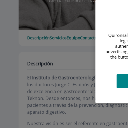
GASTROENTEROLOGÍA ADULTOS
Quirónsalu
Descripción
Servicios
Equipo
Contacto
Horario
legi
authen
advertising
the butto
Descripción
El
Instituto de Gastroenterología y Endoscopi
los doctores Jorge C. Espinós y Jesús Turró co
de excelencia en gastroenterología y endoscop
Teknon. Desde entonces, nos hemos compromet
pacientes a través de la prevención, diagnósti
aparato digestivo.
Nuestra visión es ser el referente en gastroe