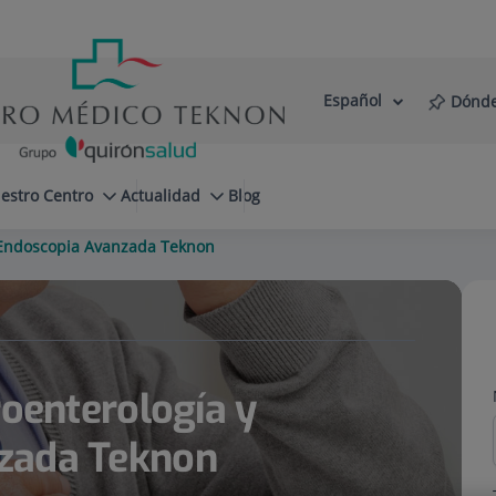
Español
Dónde
Selector
Idioma
de
Activo
idioma
estro Centro
Actualidad
Blog
y Endoscopia Avanzada Teknon
roenterología y
zada Teknon