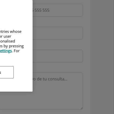
Email
untries whose
or user
sonalised
Mutua
es by pressing
ettings
. For
Motivo consulta
s