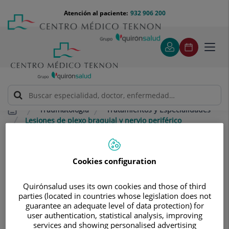
Saltar al contenido
Saltar
Menú
Atención al paciente:
932 906 200
Select
al
teléfono
de
contenido
cabecera
idiom
Toggl
navig
Traumatología
Tratamientos y Especialidades
Lesiones de plexo braquial y nervio periférico
Lesiones de plexo braquial y
nervio periférico
Cookies configuration
Trabajamos con técnicas de
Quirónsalud uses its own cookies and those of third
microcirugía que permiten reparar los
parties (located in countries whose legislation does not
nervios más sensibles
guarantee an adequate level of data protection) for
user authentication, statistical analysis, improving
services and showing personalised advertising