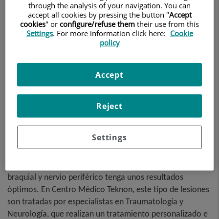
through the analysis of your navigation. You can
accept all cookies by pressing the button "
Accept
cookies
" or
configure/refuse them
their use from this
Settings
. For more information click here:
Cookie
policy
Accept
Reject
Settings
El conocimiento técnico y la experiencia del equipo
médico son fundamentales para que la cirugía de plexo
braquial y nervio periférico tenga unos resultados
óptimos. En Centro Médico Teknon, este tipo de lesiones
son tratadas por especialistas en Traumatología y
Neurología, que realizan un tratamiento personalizado e