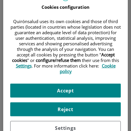
diaria recuperando la movilidad y la fuerza en la zona
Cookies configuration
lesionada y realizar deporte de forma gradual.
Quirónsalud uses its own cookies and those of third
parties (located in countries whose legislation does not
guarantee an adequate level of data protection) for
user authentication, statistical analysis, improving
services and showing personalised advertising
through the analysis of your navigation. You can
accept all cookies by pressing the button "
Accept
cookies
" or
configure/refuse them
their use from this
Settings
. For more information click here:
Cookie
policy
Accept
Reject
Prótesis de rodilla
Settings