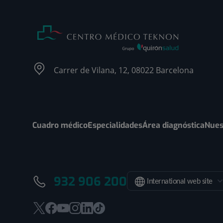
Carrer de Vilana, 12, 08022 Barcelona
Cuadro médico
Especialidades
Área diagnóstica
Nues
932 906 200
International web site
Este
Este
Este
Este
Este
Enlace