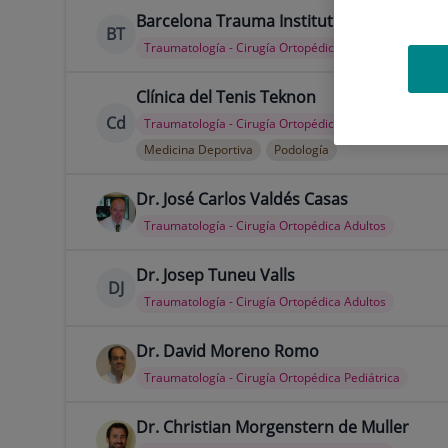
Barcelona Trauma Institut
BT
Traumatología - Cirugía Ortopédica Adultos
Clínica del Tenis Teknon
Cd
Traumatología - Cirugía Ortopédica Adultos
Medicina Deportiva
Podología
Dr. José Carlos Valdés Casas
Traumatología - Cirugía Ortopédica Adultos
Dr. Josep Tuneu Valls
DJ
Traumatología - Cirugía Ortopédica Adultos
Dr. David Moreno Romo
Traumatología - Cirugía Ortopédica Pediátrica
Dr. Christian Morgenstern de Muller