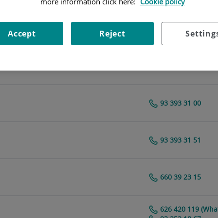
more information click here:
Cookie policy
93 290 64 15
Centro Médico Teknon
Accept
Reject
Setting
93 290 62 27
93 393 31 00
Centro Médico Teknon
93 393 31 51
Centro Médico Teknon
660 39 23 15
Centro Médico Teknon
626 420 119 (Wha