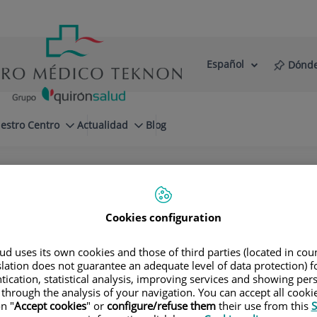
Español
Dónde
Selector
Idioma
de
Activo
idioma
estro Centro
Actualidad
Blog
os
alistas en Cirugía Ortopédica y Traumatol
Cookies configuration
stro equipo
d uses its own cookies and those of third parties (located in co
slation does not guarantee an adequate level of data protection) f
tication, statistical analysis, improving services and showing per
 through the analysis of your navigation. You can accept all cooki
Consultorio
Teléfono de contacto
n "
Accept cookies
" or
configure/refuse them
their use from this
S