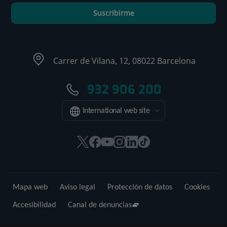
Suscribirme
Carrer de Vilana, 12, 08022 Barcelona
932 906 200
International web site
Este
Este
Este
Este
Este
Enlace
enlace
enlace
enlace
enlace
enlace
a
se
se
se
se
se
una
abrirá
abrirá
abrirá
abrirá
abrirá
aplicación
Mapa web
Aviso legal
Protección de datos
Cookies
en
en
en
en
en
externa.
una
una
una
una
una
Accesibilidad
Canal de denuncias
ventana
ventana
ventana
ventana
ventana