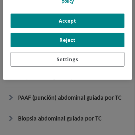
policy
óseos
Accept
Colocación de Arpón interpulmonar
prequirúrgico
Reject
PAAF (Punción) Tórax guiada por TC
Settings
Biopsia tórax guiada por TC
PAAF (punción) abdominal guiada por TC
Biopsia abdominal guiada por TC