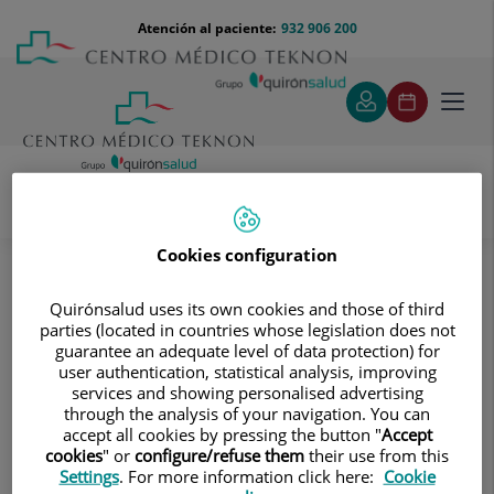
Saltar al contenido
Saltar
Menú
Atención al paciente:
932 906 200
Select
al
teléfono
de
contenido
cabecera
idiom
Toggl
navig
Pruebas diagnósticas
Cookies configuration
Tratamientos y Especialidades
Diagnóstico por la imagen
Tomografía Computarizada (TAC)
Quirónsalud uses its own cookies and those of third
parties (located in countries whose legislation does not
Intervencionismo guiado por TC
guarantee an adequate level of data protection) for
user authentication, statistical analysis, improving
Intervencionismo guiado por TC
services and showing personalised advertising
through the analysis of your navigation. You can
accept all cookies by pressing the button "
Accept
cookies
" or
configure/refuse them
their use from this
Settings
. For more information click here:
Cookie
Ablación por radiofrecuencia de tumores