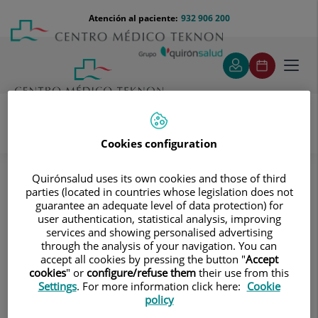
Saltar al contenido
Saltar
Menú
Atención al paciente:
932 906 200
Select
al
teléfono
de
contenido
cabecera
idiom
Toggl
navig
Cookies configuration
Pruebas diagnósticas
Tratamientos y Especialidades
Quirónsalud uses its own cookies and those of third
Diagnóstico por la imagen
parties (located in countries whose legislation does not
Tomografía Computarizada (TAC)
guarantee an adequate level of data protection) for
Intervencionismo guiado por TC
user authentication, statistical analysis, improving
Biopsia ósea guiada por TC
services and showing personalised advertising
through the analysis of your navigation. You can
Biopsia ósea guiada por TC
accept all cookies by pressing the button "
Accept
cookies
" or
configure/refuse them
their use from this
Settings
. For more information click here:
Cookie
Exploración invasiva que
policy
permite obtener muestras