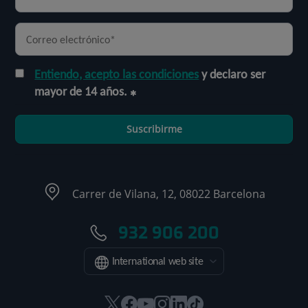
Entiendo, acepto las condiciones
y declaro ser
mayor de 14 años.
Suscribirme
Carrer de Vilana, 12, 08022 Barcelona
932 906 200
International web site
Este
Este
Este
Este
Este
Enlace