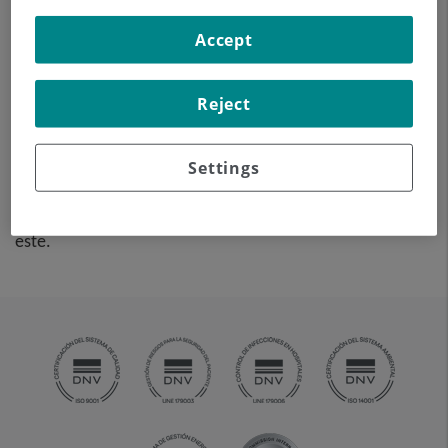
de tejido óseo,
Accept
principalmente procedente
de tumoraciones. El TC es
utilizado para seleccionar la
Reject
zona de punción y guiar las
agujas de biopsia hasta la
tumoración. Se aplica
Settings
anestesia local y ocasionalmente sedación. La duración
del procedimiento dependerá de la dificultad técnica de
este.