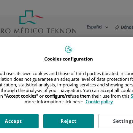
Español
Dónde
Selector
Idioma
de
Activo
idioma
estro Centro
Actualidad
Blog
Cookies configuration
ialidades
Diagnóstico por la imagen
Tomografía Computar
d uses its own cookies and those of third parties (located in co
slation does not guarantee an adequate level of data protection) f
 por TC
tication, statistical analysis, improving services and showing per
 through the analysis of your navigation. You can accept all cooki
n "
Accept cookies
" or
configure/refuse them
their use from this
S
erminada lesión localizada en la cavidad abdominal. A veces 
more information click here:
Cookie policy
ilizan agujas que permiten la obtención de un cilindro de la le
ológico. Todo el procedimiento se realiza controlado con imág
Accept
Reject
Setting
 la biopsia, mediante el empleo de Fluoroscopia-TC. Tras la
. Es necesario aportar pruebas de coagulación antes de la pu