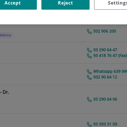
Accept
Reject
Setting
93 393 31 09
Centro Médico Teknon
932 906 200
iátrica
93 290 64 47
Centro Médico Teknon
93 418 76 47 (Fax)
Whatsapp 639 990
Centro Médico Teknon
932 90 64 12
 Dr.
93 290 64 06
Neuroclínica Quirúrgica Barcelona
93 393 31 09
Centro Médico Teknon