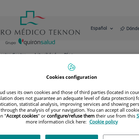
Español
Dónde
Selector
Idioma
de
Activo
idioma
estro Centro
Actualidad
Blog
os Equipos
Cookies configuration
os
linar, formado por especialistas en Neuro
d uses its own cookies and those of third parties (located in co
slation does not guarantee an adequate level of data protection) f
fesionales que los forman.
tication, statistical analysis, improving services and showing per
 through the analysis of your navigation. You can accept all cooki
n "
Accept cookies
" or
configure/refuse them
their use from this
S
more information click here:
Cookie policy
Consultorio
Teléfono de contacto