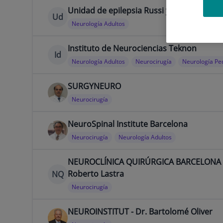
Unidad de epilepsia Russi y Oliver
Ud
Neurología Adultos
Instituto de Neurociencias Teknon
Id
Neurología Adultos
Neurocirugía
Neurología Ped
SURGYNEURO
Neurocirugía
NeuroSpinal Institute Barcelona
Neurocirugía
Neurología Adultos
NEUROCLÍNICA QUIRÚRGICA BARCELONA -
Roberto Lastra
NQ
Neurocirugía
NEUROINSTITUT - Dr. Bartolomé Oliver