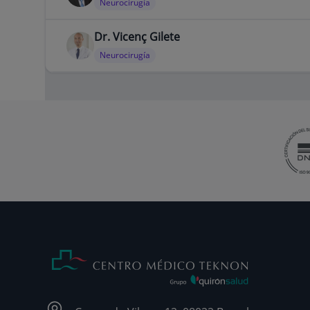
Neurocirugía
Dr. Vicenç Gilete
Neurocirugía