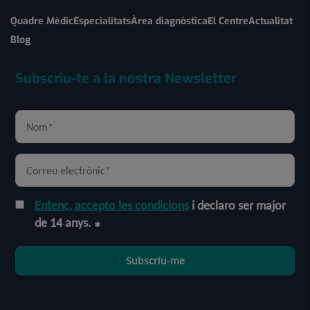
Quadre Mèdic
Especialitats
Àrea diagnòstica
El Centre
Actualitat
Blog
Subscriu-te a la nostra Newsletter
Entenc, accepto les condicions
i declaro ser major
de 14 anys.
Subscriu-me