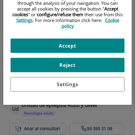
integren.
through the analysis of your navigation. You can
accept all cookies by pressing the button "
Accept
cookies
" or
configure/refuse them
their use from this
Settings
. For more information click here:
Cookie
policy
NeuroSpinal Institute Barcelona
Neurocirurgia
Neurologia adults
Accept
Centro Médico Teknon
Whatsapp 639 990
271 (només
Reject
Anar al consultori
missatges)
932 90 64 12
Settings
Unidad de epilepsia Russi y Oliver
Ud
Neurologia adults
Centro Médico Teknon
Anar al consultori
93 393 31 09