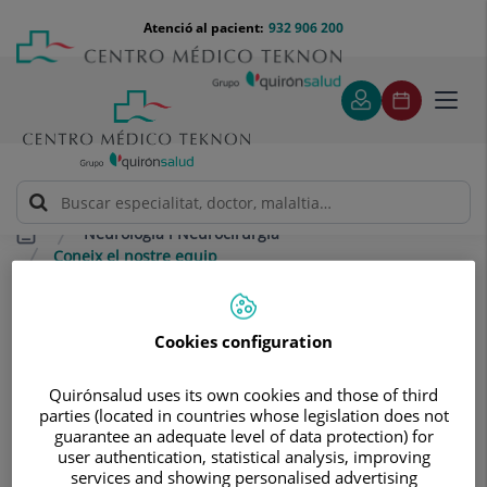
Saltar al contingut
Saltar
Menú
Atenció al pacient:
932 906 200
Select
al
teléfono
d'idi
contingut
cabecera
Toggl
navig
Neurologia i Neurocirurgia
Coneix el nostre equip
Coneix el nostre equip
Comptem amb un equip
Cookies configuration
multidisciplinar, format per
Quirónsalud uses its own cookies and those of third
especialistes en Neurologia i
parties (located in countries whose legislation does not
Neurocirurgia. El valor diferencial es
guarantee an adequate level of data protection) for
user authentication, statistical analysis, improving
troba en els professionals que els
services and showing personalised advertising