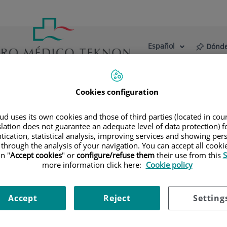
Español
Dónde
Selector
Idioma
de
Activo
idioma
estro Centro
Actualidad
Blog
Cookies configuration
a
d uses its own cookies and those of third parties (located in co
slation does not guarantee an adequate level of data protection) f
tication, statistical analysis, improving services and showing per
 through the analysis of your navigation. You can accept all cooki
nticonceptivos; preservación de la fertili
n "
Accept cookies
" or
configure/refuse them
their use from this
S
more information click here:
Cookie policy
Accept
Reject
Setting