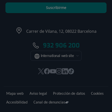
Suscribirme
Carrer de Vilana, 12, 08022 Barcelona
932 906 200
International web site
Este
Este
Este
Este
Este
Enlace
enlace
enlace
enlace
enlace
enlace
a
se
se
se
se
se
una
abrirá
abrirá
abrirá
abrirá
abrirá
aplicación
Mapa web
Aviso legal
Protección de datos
Cookies
en
en
en
en
en
externa.
una
una
una
una
una
Accesibilidad
Canal de denuncias
ventana
ventana
ventana
ventana
ventana