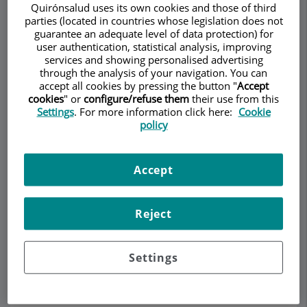
Quirónsalud uses its own cookies and those of third
parties (located in countries whose legislation does not
guarantee an adequate level of data protection) for
user authentication, statistical analysis, improving
Pedir cita
services and showing personalised advertising
through the analysis of your navigation. You can
accept all cookies by pressing the button "
Accept
Descripción
Servicios
Equipo
Contacto
Datos de interés
cookies
" or
configure/refuse them
their use from this
Settings
. For more information click here:
Cookie
policy
Horario
Accept
Lifting
Reject
El proceso de
envejecimiento facial
Settings
se manifiesta por
una serie de cambios
cutáneos, como son: