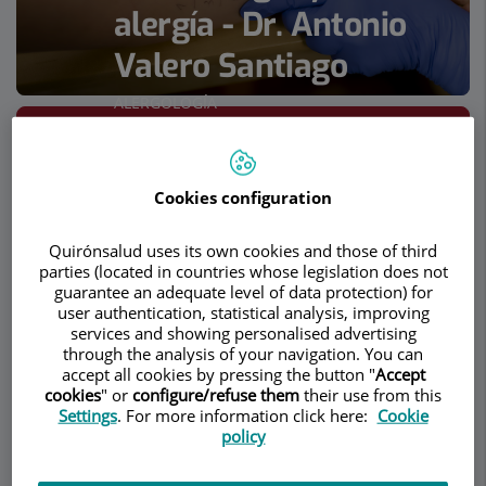
alergía - Dr. Antonio
Valero Santiago
ALERGOLOGÍA
Pedir cita
Descripción
Servicios
Equipo
Contacto
Datos de interés
Cookies configuration
Quirónsalud uses its own cookies and those of third
Horario
parties (located in countries whose legislation does not
guarantee an adequate level of data protection) for
user authentication, statistical analysis, improving
services and showing personalised advertising
Urticaria y angioedema
through the analysis of your navigation. You can
accept all cookies by pressing the button "
Accept
cookies
" or
configure/refuse them
their use from this
¿Qué son la urticaria y el angioedema?
Settings
. For more information click here:
Cookie
policy
La
urticaria y el angioedema
son dos procesos
similares que se deben a reacciones vasculares