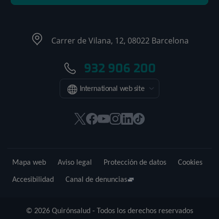
Carrer de Vilana, 12, 08022 Barcelona
932 906 200
International web site
Este
Este
Este
Este
Este
Enlace
enlace
enlace
enlace
enlace
enlace
a
se
se
se
se
se
una
abrirá
abrirá
abrirá
abrirá
abrirá
aplicación
Mapa web
Aviso legal
Protección de datos
Cookies
en
en
en
en
en
externa.
una
una
una
una
una
Accesibilidad
Canal de denuncias
ventana
ventana
ventana
ventana
ventana
nueva.
nueva.
nueva.
nueva.
nueva.
© 2026 Quirónsalud - Todos los derechos reservados