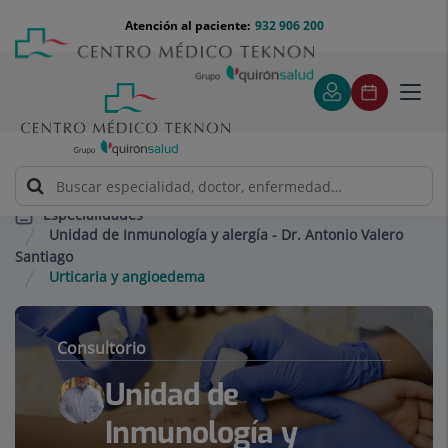
Saltar al contenido
Saltar
Menú
Atención al paciente:
932 906 200
Select
al
teléfono
de
contenido
cabecera
idiom
Toggl
navig
Especialidades
Unidad de Inmunología y alergía - Dr. Antonio Valero
Santiago
Urticaria y angioedema
Consultorio
Unidad de
Inmunología y