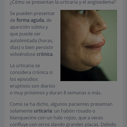
¿Cómo se presentan la urticaria y el angioedema?
Se pueden presentar
de
forma aguda
, de
aparición súbita y
que puede ser
autolimitada (horas,
días) o bien persistir
volviéndose
crónica
.
La urticaria se
considera crónica si
los episodios
eruptivos son diarios
o muy próximos y duran 8 semanas o más.
Como se ha dicho, algunos pacientes presentan
solamente
urticaria
: un habón rosado o
blanquecino con un halo rojizo, que a veces
confluye con otros dando grandes placas. Debido