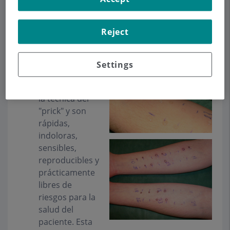
específicos.
Para el
diagnóstico de
Reject
las alergias
respiratorias y a
alimentos, las
Settings
pruebas en piel
se realizan con
la técnica del
"prick" y son
rápidas,
indoloras,
sensibles,
reproducibles y
prácticamente
libres de
riesgos para la
salud del
paciente. Esta