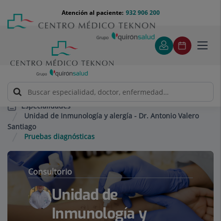
Saltar al contenido
Saltar
Menú
Atención al paciente:
932 906 200
Select
al
teléfono
de
contenido
cabecera
idiom
Toggl
navig
Especialidades
Unidad de Inmunología y alergía - Dr. Antonio Valero
Santiago
Pruebas diagnósticas
Consultorio
Unidad de
Inmunología y