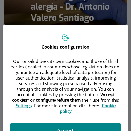
alergía - Dr. Antonio
Valero Santiago
ALERGOLOGÍA
Pedir cita
Cookies configuration
Descripción
Servicios
Equipo
Contacto
Datos de interés
Quirónsalud uses its own cookies and those of third
parties (located in countries whose legislation does not
Horario
guarantee an adequate level of data protection) for
user authentication, statistical analysis, improving
services and showing personalised advertising
through the analysis of your navigation. You can
Pruebas diagnósticas
accept all cookies by pressing the button "
Accept
cookies
" or
configure/refuse them
their use from this
Settings
. For more information click here:
Cookie
Pruebas
policy
cutáneas con
alérgenos
Accept