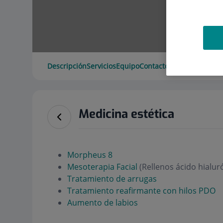
Descripción
Servicios
Equipo
Contacto
Datos de interé
Medicina estética
Morpheus 8
Mesoterapia Facial
(
Rellenos ácido hialur
Tratamiento de arrugas
Tratamiento reafirmante con hilos PDO
Aumento de labios