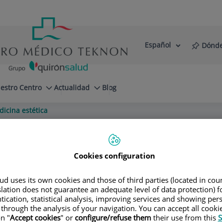
Español
Dónde
Selector
Idioma
de
Activo
idioma
estro Centro
Actualidad
Blog
icina estética
Cookies configuration
a Torres
d uses its own cookies and those of third parties (located in co
slation does not guarantee an adequate level of data protection) f
tication, statistical analysis, improving services and showing per
 through the analysis of your navigation. You can accept all cooki
n "
Accept cookies
" or
configure/refuse them
their use from this
S