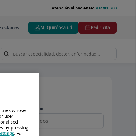
Atención al paciente:
932 906 200
Mi Quirónsalud
Pedir cita
 estamos
Pedir cita
Nombre y apellidos
untries whose
or user
sonalised
es by pressing
ettings
. For
Teléfono