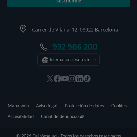
Suscribirme
Carrer de Vilana, 12, 08022 Barcelona
932 906 200
International web site
Este
Este
Este
Este
Este
Enlace
enlace
enlace
enlace
enlace
enlace
a
se
se
se
se
se
una
abrirá
abrirá
abrirá
abrirá
abrirá
aplicación
Mapa web
Aviso legal
Protección de datos
Cookies
en
en
en
en
en
externa.
una
una
una
una
una
Accesibilidad
Canal de denuncias
ventana
ventana
ventana
ventana
ventana
nueva.
nueva.
nueva.
nueva.
nueva.
© 2026 Quirónsalud - Todos los derechos reservados