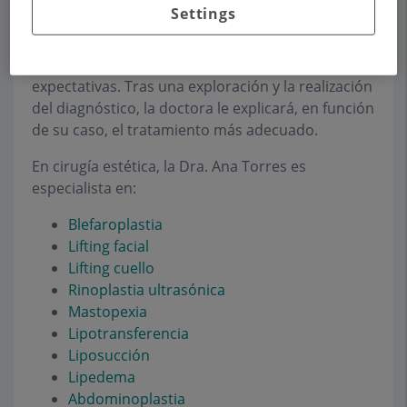
aspecto que se desea.
Settings
En la primera visita, la
Dra. Ana Torres
le
preguntará sobre sus inquietudes y sus
expectativas. Tras una exploración y la realización
del diagnóstico, la doctora le explicará, en función
de su caso, el tratamiento más adecuado.
En cirugía estética, la Dra. Ana Torres es
especialista en:
Blefaroplastia
Lifting facial
Lifting cuello
Rinoplastia ultrasónica
Mastopexia
Lipotransferencia
Liposucción
Lipedema
Abdominoplastia