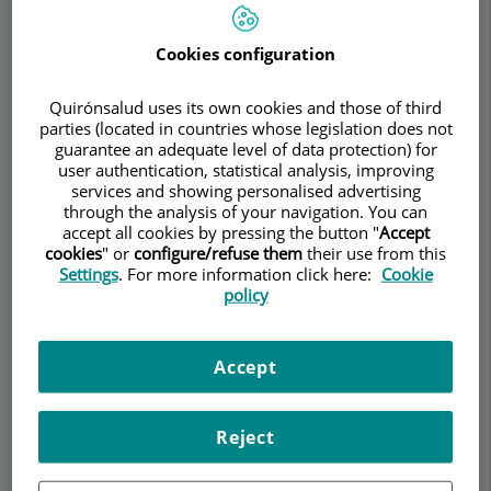
Cookies configuration
Pedir cita
Quirónsalud uses its own cookies and those of third
parties (located in countries whose legislation does not
Descripción
Servicios
Equipo
Contacto
Datos de interés
guarantee an adequate level of data protection) for
user authentication, statistical analysis, improving
services and showing personalised advertising
Horario
through the analysis of your navigation. You can
accept all cookies by pressing the button "
Accept
cookies
" or
configure/refuse them
their use from this
Settings
. For more information click here:
Cookie
policy
Cirugía estética
Accept
Sentirse bien con uno mismo es muy importante.
A través de la cirugía estética y reconstructiva
podemos modificar y reconstruir las zonas
Reject
faciales como la nariz, los párpados, las orejas, la
boca, las mejillas o el cuello y conseguir, así, el