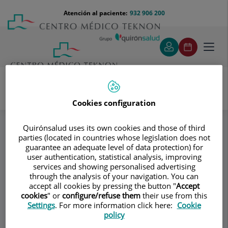
Saltar al contenido
Saltar
Menú
Atención al paciente:
932 906 200
Select
al
teléfono
de
contenido
cabecera
idiom
Toggl
navig
Cookies configuration
Sasot Llevadot Jordi
Equipo
Especialidades
Quirónsalud uses its own cookies and those of third
parties (located in countries whose legislation does not
Consultorio
guarantee an adequate level of data protection) for
user authentication, statistical analysis, improving
Sasot Llevadot Jordi
services and showing personalised advertising
through the analysis of your navigation. You can
accept all cookies by pressing the button "
Accept
PSIQUIATRÍA INFANTIL Y ADOLESCENTE
cookies
" or
configure/refuse them
their use from this
Settings
. For more information click here:
Cookie
policy