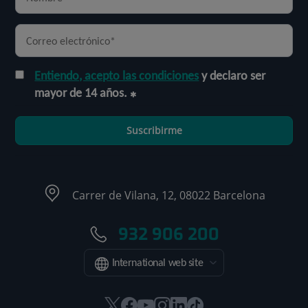
Entiendo, acepto las condiciones
y declaro ser
mayor de 14 años.
Suscribirme
Carrer de Vilana, 12, 08022 Barcelona
932 906 200
International web site
Este
Este
Este
Este
Este
Enlace