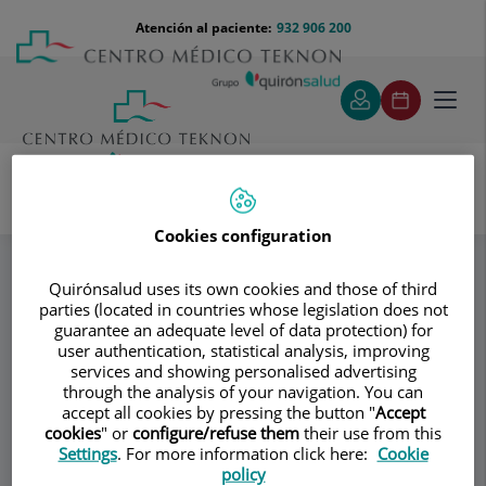
Saltar al contenido
Saltar
Menú
Atención al paciente:
932 906 200
Select
al
teléfono
de
contenido
cabecera
idiom
Toggl
navig
Sasot Llevadot Jordi
Especialidades
Cookies configuration
Salud mental. Señales de alarma
Quirónsalud uses its own cookies and those of third
parties (located in countries whose legislation does not
guarantee an adequate level of data protection) for
Consultorio
user authentication, statistical analysis, improving
services and showing personalised advertising
Sasot Llevadot Jordi
through the analysis of your navigation. You can
accept all cookies by pressing the button "
Accept
PSIQUIATRÍA INFANTIL Y ADOLESCENTE
cookies
" or
configure/refuse them
their use from this
Settings
. For more information click here:
Cookie
policy