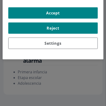
Accept
Pedir cita
Reject
Descripción
Servicios
Contacto
Datos de interés
Horario
Settings
Salud mental. Señales de
alarma
Primera infancia
Etapa escolar
Adolescencia