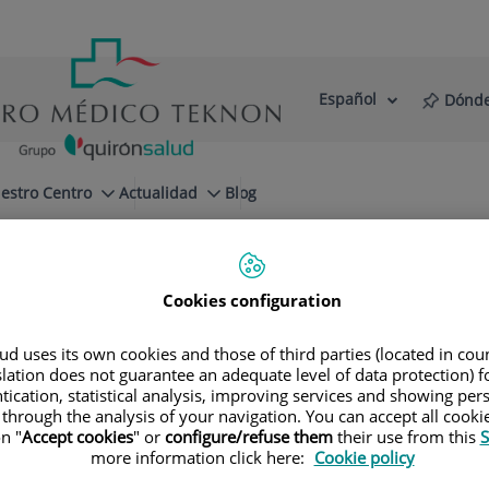
Español
Dónde
Selector
Idioma
de
Activo
idioma
estro Centro
Actualidad
Blog
Cookies configuration
d uses its own cookies and those of third parties (located in co
slation does not guarantee an adequate level of data protection) f
Especialidades
tication, statistical analysis, improving services and showing per
 through the analysis of your navigation. You can accept all cooki
n "
Accept cookies
" or
configure/refuse them
their use from this
S
a tu próxima cita con nuestros mejores especial
more information click here:
Cookie policy