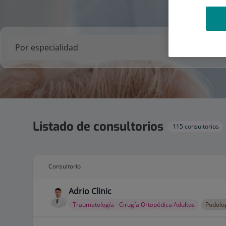
Listado de consultorios
115 consultorios
Consultorio
Adrio Clinic
Traumatología - Cirugía Ortopédica Adultos
Podolo