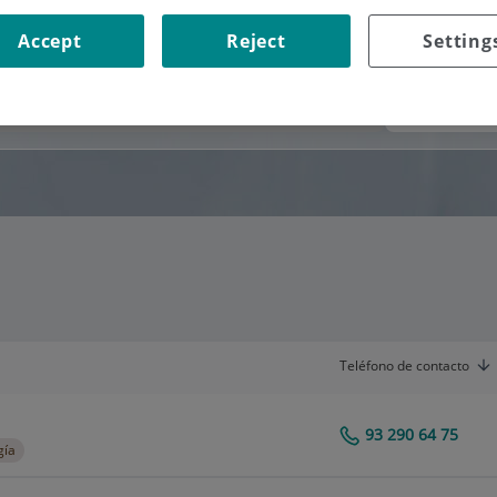
Accept
Reject
Setting
Consultorio
Teléfono de contacto
93 290 64 75
Centro Médico Teknon
gía