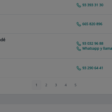
93 393 31 30
Centro Médico Teknon
665 820 896
Centro Médico Teknon
adé
93 032 96 88
Centro Médico Teknon
Whatsapp y llama
93 290 64 41
Centro Médico Teknon
1
2
3
4
5