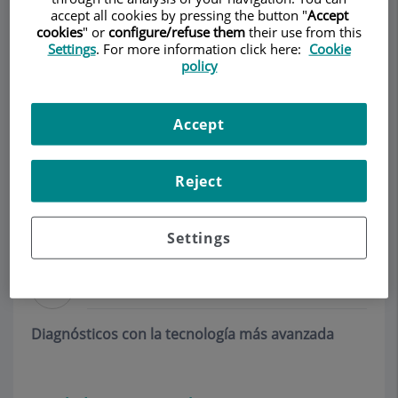
Avanzada y Medicina
accept all cookies by pressing the button "
Accept
cookies
" or
configure/refuse them
their use from this
Interna - ICA - Dr.
Settings
. For more information click here:
Cookie
policy
Jaime Pujadas
Pedir cita
Domenech
Accept
CARDIOLOGÍA ADULTOS
Descripción
Servicios
Equipo
Contacto
Datos de interés
MEDICINA INTERNA
Reject
Horario
Settings
Diagnóstico en 2h
Diagnósticos con la tecnología más avanzada