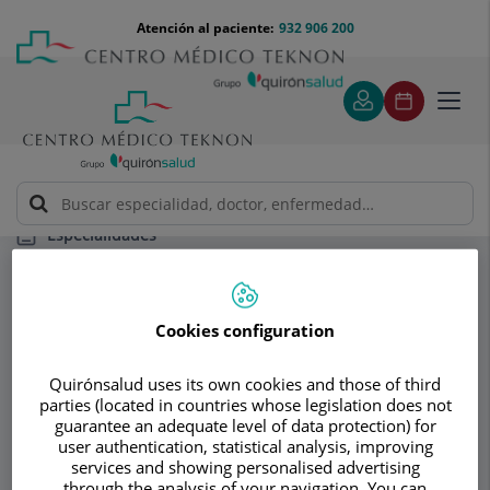
Saltar al contenido
Saltar
Menú
Atención al paciente:
932 906 200
Select
al
teléfono
de
contenido
cabecera
idiom
Toggl
navig
Especialidades
Instituto de Cardiología Avanzada y Medicina Interna -
ICA - Dr. Jaime Pujadas Domenech
Diagnóstico en 2h
Cookies configuration
Consultorio
Quirónsalud uses its own cookies and those of third
parties (located in countries whose legislation does not
Instituto de
guarantee an adequate level of data protection) for
user authentication, statistical analysis, improving
Cardiología
services and showing personalised advertising
through the analysis of your navigation. You can