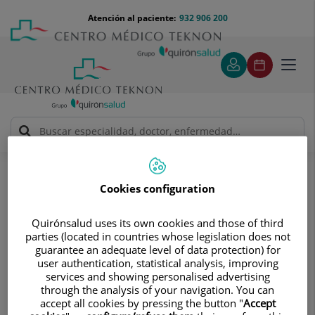
Saltar al contenido
Saltar
Menú
Atención al paciente:
932 906 200
Select
al
teléfono
de
contenido
cabecera
idiom
Toggl
navig
Sandra Pujadas Olano
Cuadro médico
Cookies configuration
Quirónsalud uses its own cookies and those of third
parties (located in countries whose legislation does not
guarantee an adequate level of data protection) for
user authentication, statistical analysis, improving
Sandra
Pujadas Olano
services and showing personalised advertising
through the analysis of your navigation. You can
FACULTATIVO ESPECIALISTA CARDIOLOGÍA
accept all cookies by pressing the button "
Accept