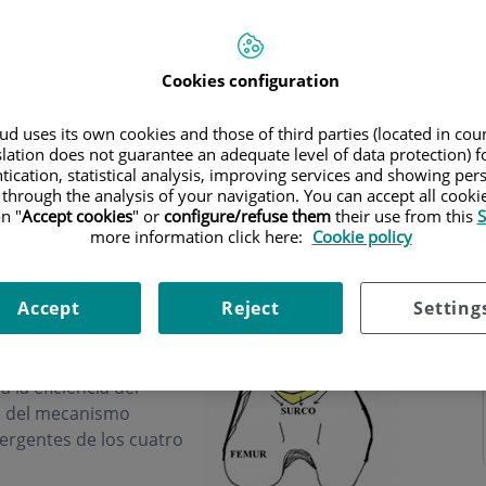
Cookies configuration
d uses its own cookies and those of third parties (located in co
slation does not guarantee an adequate level of data protection) f
tication, statistical analysis, improving services and showing per
 through the analysis of your navigation. You can accept all cooki
n "
Accept cookies
" or
configure/refuse them
their use from this
S
more information click here:
Cookie policy
Accept
Reject
Setting
sea que se desliza
 la eficiencia del
a del mecanismo
ivergentes de los cuatro