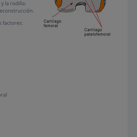
 la rodilla:
reconstrucción.
 factores:
oral