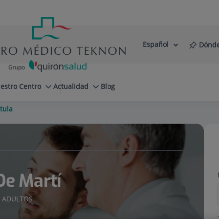
Español
Dónde
Selector
Idioma
de
Activo
idioma
estro Centro
Actualidad
Blog
tula
De Martí
A ADULTOS