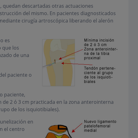
PFM, quedan descartadas otras actuaciones
nstrucción del mismo. En pacientes diagnosticados
mediante cirugía artroscópica liberando el alerón
no es
 que los
nzado de una
del paciente o
io paciente,
n de 2 ó 3 cm practicada en la zona anterointerna
upo de los isquiotibiales).
tunelización en
n el centro