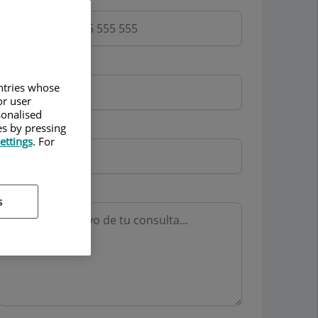
Email
untries whose
or user
sonalised
Mutua
es by pressing
ettings
. For
Motivo consulta
s