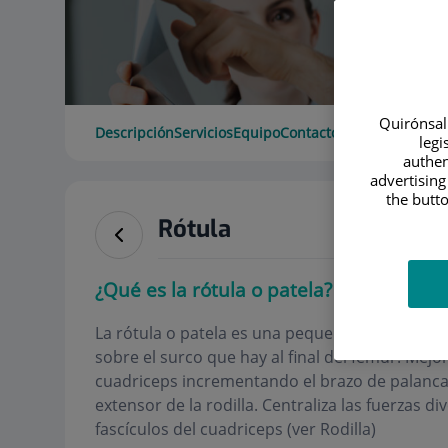
Quirónsalu
Descripción
Servicios
Equipo
Contacto
Horario
legi
authen
advertising
the butto
Rótula
¿Qué es la rótula o patela?
La rótula o patela es una pequeña estructura ó
sobre el surco que hay al final del fémur. Mejora
cuadriceps incrementando el brazo de palanc
extensor de la rodilla. Centraliza las fuerzas d
fascículos del cuadriceps (ver Rodilla)