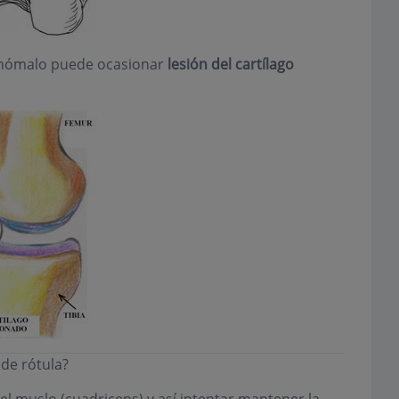
 anómalo puede ocasionar
lesión del cartílago
de rótula?
del muslo (cuadriceps) y así intentar mantener la