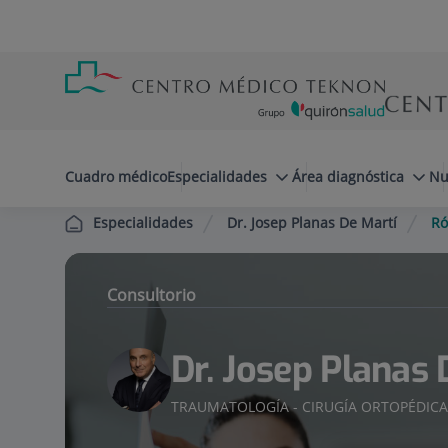
Saltar al contenido
Saltar
Menú
al
teléfono
contenido
cabecera
menuPrincipal
Cuadro médico
Especialidades
Área diagnóstica
Nu
Dr. Josep Planas De Martí
Ró
Especialidades
Consultorio
Dr. Josep Planas 
TRAUMATOLOGÍA - CIRUGÍA ORTOPÉDIC