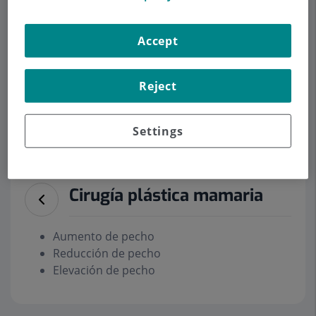
Accept
Pedir cita
Reject
Descripción
Servicios
Equipo
Contacto
Datos de interés
Settings
Horario
Cirugía plástica mamaria
Aumento de pecho
Reducción de pecho
Elevación de pecho