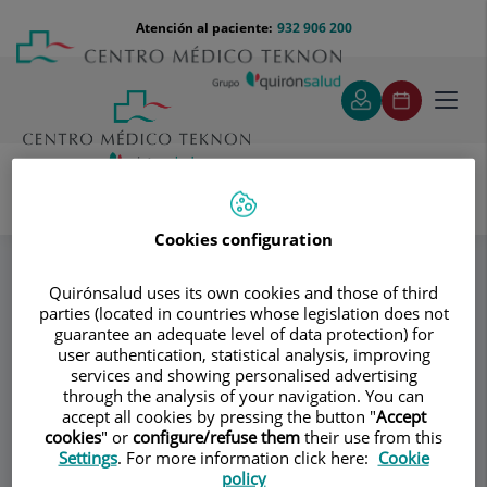
Saltar al contenido
Saltar
Menú
Atención al paciente:
932 906 200
Select
al
teléfono
de
contenido
cabecera
idiom
Toggl
navig
Dr. José María Palacín
Especialidades
Cookies configuration
Cirugía plástica mamaria
Quirónsalud uses its own cookies and those of third
parties (located in countries whose legislation does not
Consultorio
guarantee an adequate level of data protection) for
user authentication, statistical analysis, improving
Dr. José María
services and showing personalised advertising
through the analysis of your navigation. You can
Palacín
accept all cookies by pressing the button "
Accept
cookies
" or
configure/refuse them
their use from this
Settings
. For more information click here:
Cookie
CIRUGÍA PLÁSTICA Y REPARADORA
policy