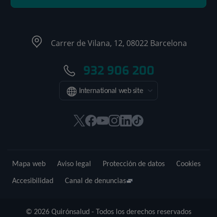
Carrer de Vilana, 12, 08022 Barcelona
932 906 200
International web site
Este
Este
Este
Este
Este
Enlace
enlace
enlace
enlace
enlace
enlace
a
se
se
se
se
se
una
abrirá
abrirá
abrirá
abrirá
abrirá
aplicación
Mapa web
Aviso legal
Protección de datos
Cookies
en
en
en
en
en
externa.
una
una
una
una
una
Accesibilidad
Canal de denuncias
ventana
ventana
ventana
ventana
ventana
nueva.
nueva.
nueva.
nueva.
nueva.
© 2026 Quirónsalud - Todos los derechos reservados