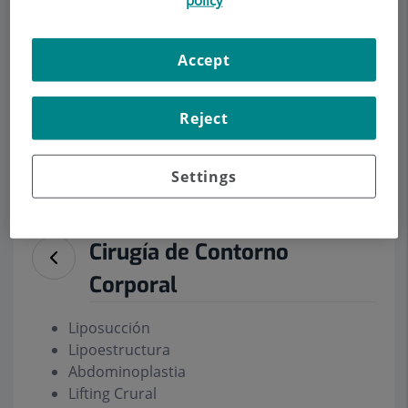
Accept
Pedir cita
Reject
Descripción
Servicios
Equipo
Contacto
Datos de interés
Horario
Settings
Cirugía de Contorno
Corporal
Liposucción
Lipoestructura
Abdominoplastia
Lifting Crural