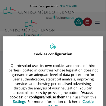
Saltar al contenido
Saltar
Menú
Atención al paciente:
932 906 200
Select
al
teléfono
de
contenido
cabecera
idiom
Toggl
navig
Dr. José María Palacín
Especialidades
Cookies configuration
Cirugía de Contorno Corporal
Quirónsalud uses its own cookies and those of third
parties (located in countries whose legislation does not
Consultorio
guarantee an adequate level of data protection) for
user authentication, statistical analysis, improving
Dr. José María
services and showing personalised advertising
through the analysis of your navigation. You can
Palacín
accept all cookies by pressing the button "
Accept
cookies
" or
configure/refuse them
their use from this
CIRUGÍA PLÁSTICA Y REPARADORA
Settings
. For more information click here:
Cookie
policy