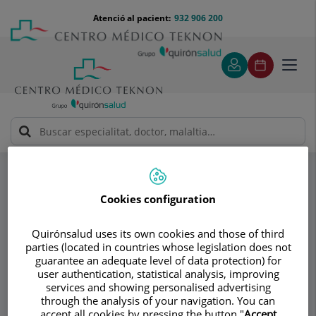
Saltar al contingut
Saltar
Menú
Atenció al pacient:
932 906 200
Select
al
teléfono
d'idi
contingut
cabecera
Toggl
navig
Dr. José María Palacín
Especialitats
Cirugía Plástica Mamaria
Cookies configuration
Consultori
Quirónsalud uses its own cookies and those of third
Dr. José María
parties (located in countries whose legislation does not
guarantee an adequate level of data protection) for
Palacín
user authentication, statistical analysis, improving
services and showing personalised advertising
CIRURGIA PLÀSTICA I REPARADORA
through the analysis of your navigation. You can
accept all cookies by pressing the button "
Accept