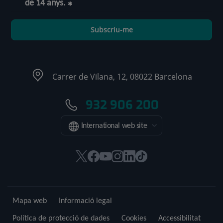
de 14 anys.
Subscriu-me
Carrer de Vilana, 12, 08022 Barcelona
932 906 200
International web site
Aquest
Aquest
Aquest
Aquest
Aquest
Enllaç
enllaç
enllaç
enllaç
enllaç
enllaç
a
s'obrirà
s'obrirà
s'obrirà
s'obrirà
s'obrirà
una
en
en
en
en
en
aplicació
Mapa web
Informació legal
una
una
una
una
una
externa.
finestra
finestra
finestra
finestra
finestra
Política de protecció de dades
Cookies
Accessibilitat