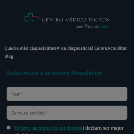
Quadre Mèdic
Especialitats
Àrea diagnòstica
El Centre
Actualitat
Blog
Subscriu-te a la nostra Newsletter
Entenc, accepto les condicions
i declaro ser major