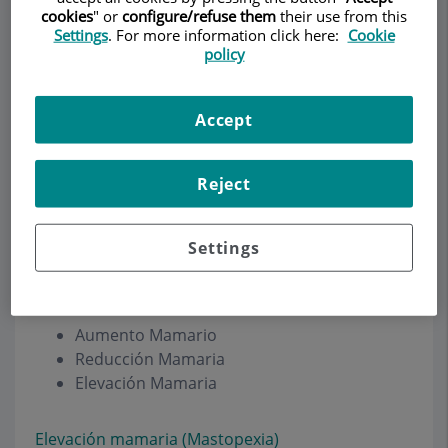
cookies
" or
configure/refuse them
their use from this
Settings
. For more information click here:
Cookie
policy
Demanar Cita
Accept
Descripció
Serveis
Equip
Contacte
Dades d'interès
Reject
Horari
Settings
Cirugía Plástica Mamaria
Aumento Mamario
Reducción Mamaria
Elevación Mamaria
Elevación mamaria (Mastopexia)