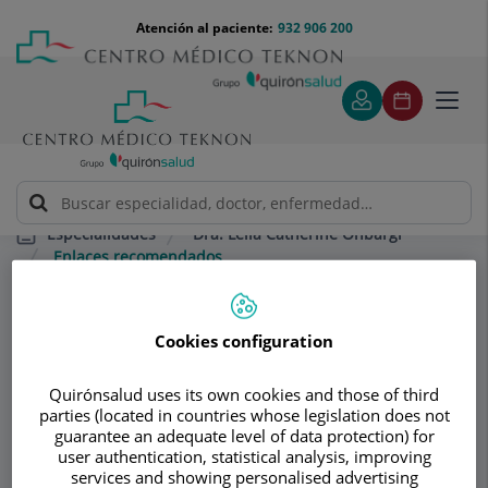
Saltar al contenido
Saltar
Menú
Atención al paciente:
932 906 200
Select
al
teléfono
de
contenido
cabecera
idiom
Toggl
navig
Dra. Leila Catherine Onbargi
Especialidades
Enlaces recomendados
Consultorio
Cookies configuration
Dra. Leila Catherine
Quirónsalud uses its own cookies and those of third
parties (located in countries whose legislation does not
Onbargi
guarantee an adequate level of data protection) for
user authentication, statistical analysis, improving
GINECOLOGÍA Y OBSTETRICIA
services and showing personalised advertising