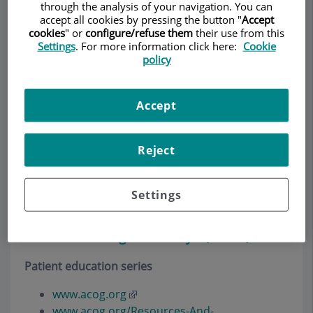
through the analysis of your navigation. You can
accept all cookies by pressing the button "
Accept
cookies
" or
configure/refuse them
their use from this
Settings
. For more information click here:
Cookie
Pedir cita
policy
Descripción
Servicios
Equipo
Contacto
Datos de interés
Accept
Horario
Reject
Enlaces recomendados
Settings
American College of Ob/Gyn (ACOG)
Patient education series
www.acog.org
www.acog.org/Resources-And-