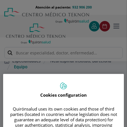
Saltar al contenido
Saltar
Menú
Atención al paciente:
932 906 200
Select
al
teléfono
de
contenido
cabecera
idiom
Toggl
navig
NeuroSpinal Institute Barcelona
Especialidades
Equipo
Consultorio
Cookies configuration
NeuroSpinal
Institute Barcelona
Quirónsalud uses its own cookies and those of third
parties (located in countries whose legislation does not
guarantee an adequate level of data protection) for
NEUROCIRUGÍA
NEUROLOGÍA ADULTOS
user authentication, statistical analysis, improving