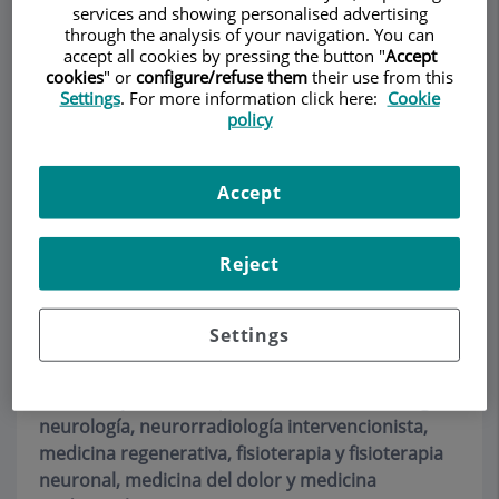
services and showing personalised advertising
through the analysis of your navigation. You can
accept all cookies by pressing the button "
Accept
cookies
" or
configure/refuse them
their use from this
Pedir cita
Settings
. For more information click here:
Cookie
policy
Descripción
Servicios
Equipo
Contacto
Datos de interés
Accept
Horario
Reject
Equipo
Settings
Nuestro Instituto está formado por u
equipo
multidisciplinar
de especialistas en
neurocirugía,
neurología, neurorradiología intervencionista,
medicina regenerativa, fisioterapia y fisioterapia
neuronal, medicina del dolor y medicina