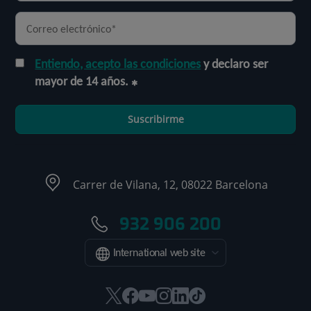
Entiendo, acepto las condiciones
y declaro ser
mayor de 14 años.
Suscribirme
Carrer de Vilana, 12, 08022 Barcelona
932 906 200
International web site
Este
Este
Este
Este
Este
Enlace