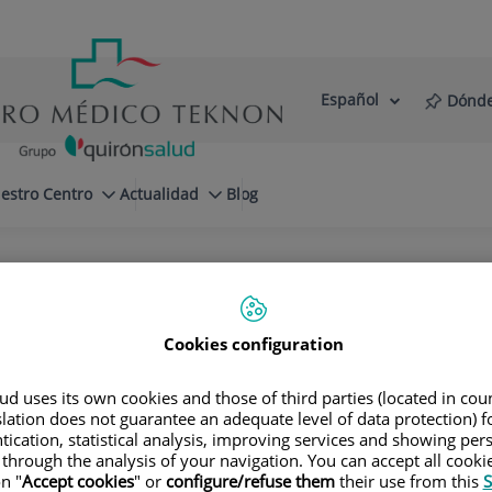
Español
Dónde
Selector
Idioma
de
Activo
idioma
estro Centro
Actualidad
Blog
Cookies configuration
d uses its own cookies and those of third parties (located in co
slation does not guarantee an adequate level of data protection) f
tication, statistical analysis, improving services and showing per
Alicia
Garrido Pla
 through the analysis of your navigation. You can accept all cooki
n "
Accept cookies
" or
configure/refuse them
their use from this
S