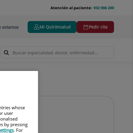
Atención al paciente:
932 906 200
Mi Quirónsalud
Pedir cita
 estamos
untries whose
or user
sonalised
es by pressing
ettings
. For