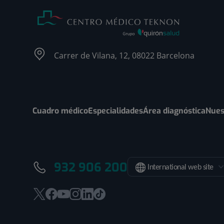
Carrer de Vilana, 12, 08022 Barcelona
Cuadro médico
Especialidades
Área diagnóstica
Nues
932 906 200
International web site
Este
Este
Este
Este
Este
Enlace
enlace
enlace
enlace
enlace
enlace
a