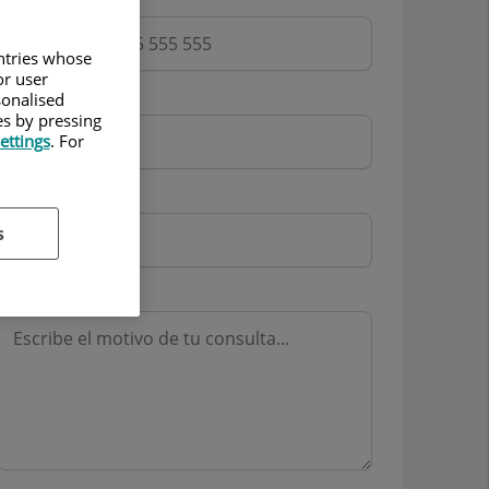
untries whose
or user
Email
sonalised
es by pressing
ettings
. For
Mutua
s
Motivo consulta