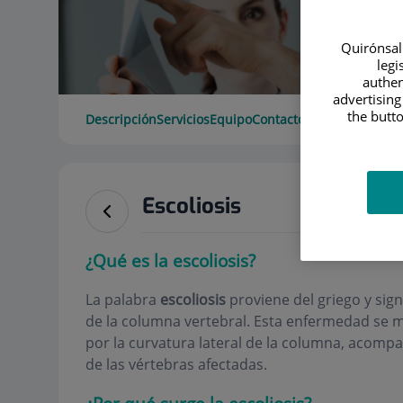
Quirónsalu
legi
authen
advertising
the butto
Descripción
Servicios
Equipo
Contacto
Datos de interé
Escoliosis
¿Qué es la escoliosis?
La palabra
escoliosis
proviene del griego y sign
de la columna vertebral. Esta enfermedad se m
por la curvatura lateral de la columna, acompa
de las vértebras afectadas.