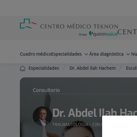
Saltar al contenido
Saltar
Menú
al
teléfono
contenido
cabecera
menuPrincipal
Cuadro médico
Especialidades
Área diagnóstica
Nu
Dr. Abdel Ilah Hachem
Escol
Especialidades
Consultorio
Dr. Abdel Ilah H
TRAUMATOLOGÍA - CIRUGÍA ORTOPÉDIC