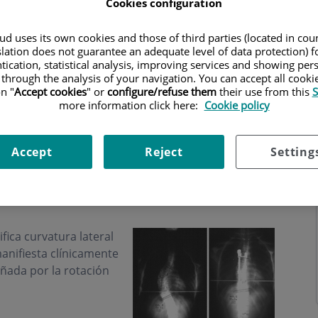
Cookies configuration
d uses its own cookies and those of third parties (located in co
slation does not guarantee an adequate level of data protection) f
tication, statistical analysis, improving services and showing per
 through the analysis of your navigation. You can accept all cooki
n "
Accept cookies
" or
configure/refuse them
their use from this
S
s
Horario
more information click here:
Cookie policy
Accept
Reject
Setting
ifica curvatura lateral
anifiesta clínicamente
ñada por la rotación