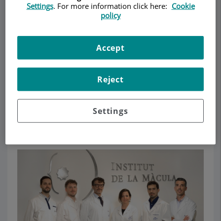
Settings
. For more information click here:
Cookie
policy
Pedir cita
Accept
Descripción
Servicios
Equipo
Contacto
Datos de interés
Reject
Horario
Settings
Equipo