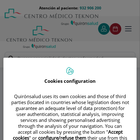
Saltar al contenido
Saltar
Menú
Atención al paciente:
932 906 200
Select
al
teléfono
de
contenido
cabecera
idiom
Toggl
navig
Dr. Jordi Monés Carilla
Equipo
Especialidades
Cookies configuration
Consultorio
Quirónsalud uses its own cookies and those of third
Dr. Jordi Monés
parties (located in countries whose legislation does not
guarantee an adequate level of data protection) for
Carilla
user authentication, statistical analysis, improving
services and showing personalised advertising
through the analysis of your navigation. You can
OFTALMOLOGÍA
accept all cookies by pressing the button "
Accept
cookies
" or
configure/refuse them
their use from this