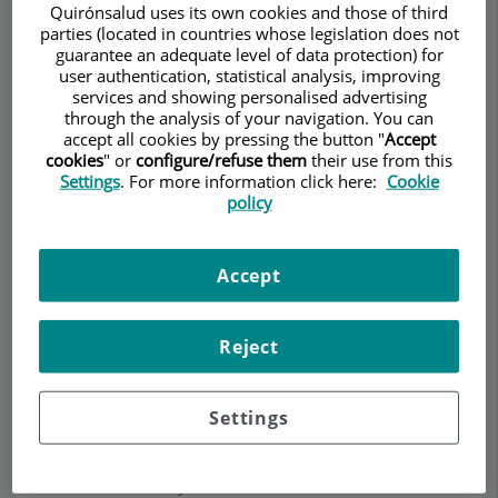
Quirónsalud uses its own cookies and those of third
parties (located in countries whose legislation does not
Obtuvo el título y el doctorado "
cum laude
" en
guarantee an adequate level of data protection) for
Medicina y Cirugía en la Universitat de Barcelona.
user authentication, statistical analysis, improving
Se especializó en Oftalmología en el Centre
services and showing personalised advertising
through the analysis of your navigation. You can
d’Oftalmologia Barraquer, Universidad Autónoma
accept all cookies by pressing the button "
Accept
de Barcelona, entre 1986 y 1989. Completó el
cookies
" or
configure/refuse them
their use from this
Fellowship de investigación en Retina en el
Settings
. For more information click here:
Cookie
Massachusetts Eye and Ear Infirmary de la
policy
Universidad de Harvard (Boston, Estados Unidos),
en 1990 y 1991, y el Fellowship clínico en Retina en
Accept
el Hospital San José del Instituto Tecnológico y de
Estudios Superiores de Monterrey (México), en
1992.
Reject
Desde 2007 es director del Institut de la Màcula
en Barcelona (Centro acreditado de la red de
Settings
excelencia en investigación, el European Vision
Institute) en el Centro Médico Teknon. También es
director médico y uno de los fundadores de la