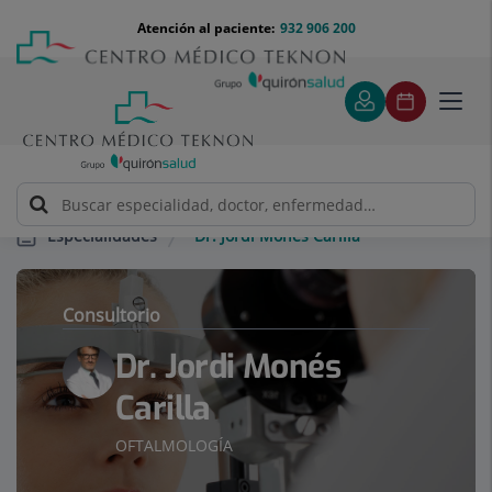
Saltar al contenido
Saltar
Menú
Atención al paciente:
932 906 200
Select
al
teléfono
de
contenido
cabecera
idiom
Toggl
navig
Dr. Jordi Monés Carilla
Especialidades
Consultorio
Dr. Jordi Monés
Carilla
OFTALMOLOGÍA