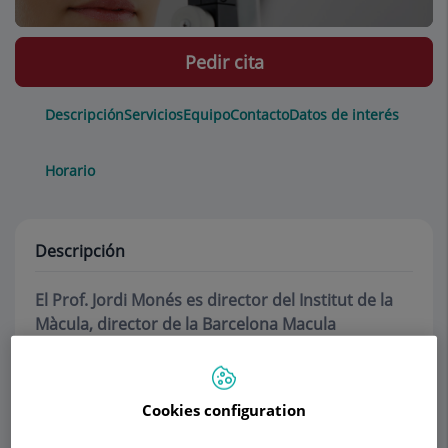
Pedir cita
Descripción
Servicios
Equipo
Contacto
Datos de interés
Horario
Descripción
El Prof. Jordi Monés es director del Institut de la
Màcula, director de la Barcelona Macula
Foundation, profesor asociado de John A. Moran
Eye Center de la Universidad de Utah Health
(Estados Unidos) y director del AMD Disease Area
Cookies configuration
en perceive Biotherapeutics, California (Estados
Unidos).