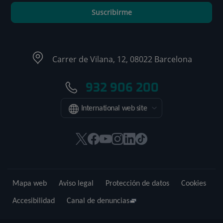
Suscribirme
Carrer de Vilana, 12, 08022 Barcelona
932 906 200
International web site
Este
Este
Este
Este
Este
Enlace
enlace
enlace
enlace
enlace
enlace
a
se
se
se
se
se
una
abrirá
abrirá
abrirá
abrirá
abrirá
aplicación
Mapa web
Aviso legal
Protección de datos
Cookies
en
en
en
en
en
externa.
una
una
una
una
una
Accesibilidad
Canal de denuncias
ventana
ventana
ventana
ventana
ventana