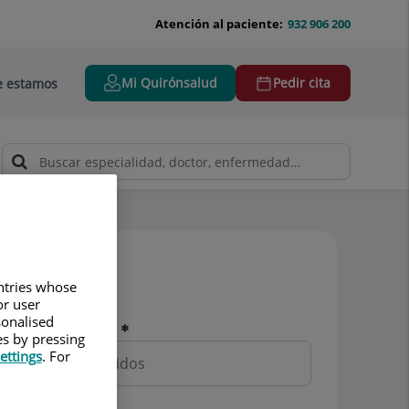
Atención al paciente:
932 906 200
Mi Quirónsalud
Pedir cita
 estamos
Pedir cita
untries whose
or user
sonalised
Nombre y apellidos
es by pressing
ettings
. For
Teléfono