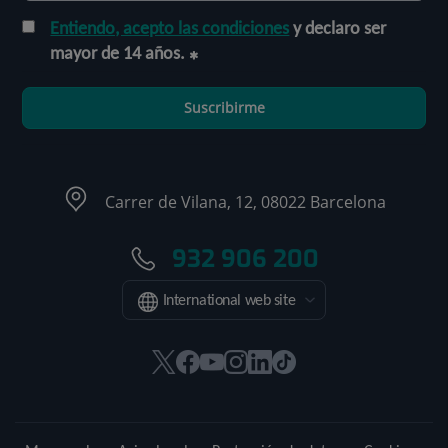
Entiendo, acepto las condiciones
y declaro ser
mayor de 14 años.
Suscribirme
Carrer de Vilana, 12, 08022 Barcelona
932 906 200
International web site
Este
Este
Este
Este
Este
Enlace
enlace
enlace
enlace
enlace
enlace
a
se
se
se
se
se
una
abrirá
abrirá
abrirá
abrirá
abrirá
aplicación