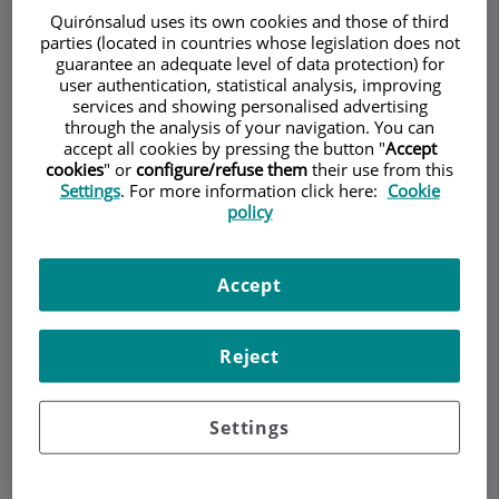
DERMATOLOGÍA
Quirónsalud uses its own cookies and those of third
parties (located in countries whose legislation does not
guarantee an adequate level of data protection) for
user authentication, statistical analysis, improving
Pedir cita
services and showing personalised advertising
through the analysis of your navigation. You can
accept all cookies by pressing the button "
Accept
Descripción
Servicios
Equipo
Contacto
Datos de interés
cookies
" or
configure/refuse them
their use from this
Settings
. For more information click here:
Cookie
policy
Horario
Accept
Dermatología Oncológica
Reject
Settings