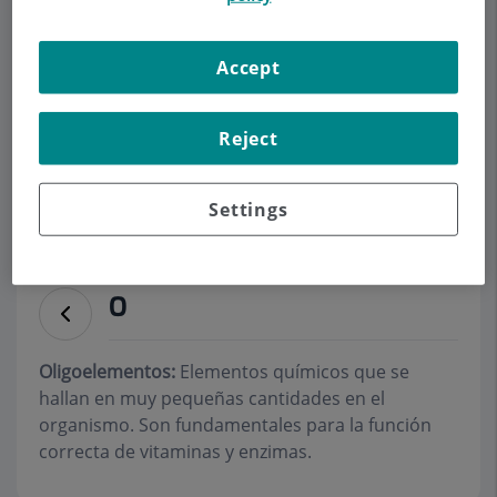
DERMATOLOGÍA
Accept
Pedir cita
Reject
Descripción
Servicios
Equipo
Contacto
Datos de interés
Settings
Horario
O
Oligoelementos
:
Elementos químicos que se
hallan en muy pequeñas cantidades en el
organismo. Son fundamentales para la función
correcta de vitaminas y enzimas.