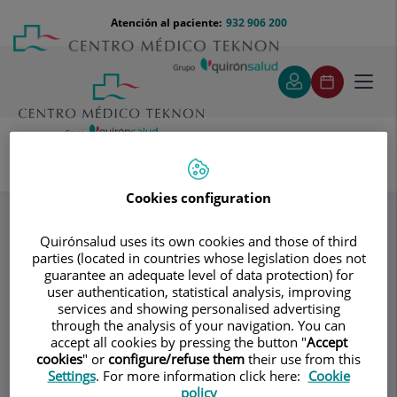
Saltar al contenido
Saltar
Menú
Atención al paciente:
932 906 200
Select
al
teléfono
de
contenido
cabecera
idiom
Toggl
navig
Clínica Dermatológica Dr. López Gil
Especialidades
Cookies configuration
O
Quirónsalud uses its own cookies and those of third
parties (located in countries whose legislation does not
Consultorio
guarantee an adequate level of data protection) for
user authentication, statistical analysis, improving
Clínica
services and showing personalised advertising
through the analysis of your navigation. You can
Dermatológica Dr.
accept all cookies by pressing the button "
Accept
cookies
" or
configure/refuse them
their use from this
López Gil
Settings
. For more information click here:
Cookie
policy