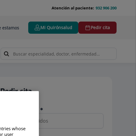
Atención al paciente:
932 906 200
Mi Quirónsalud
Pedir cita
 estamos
Pedir cita
Nombre y apellidos
untries whose
or user
Teléfono