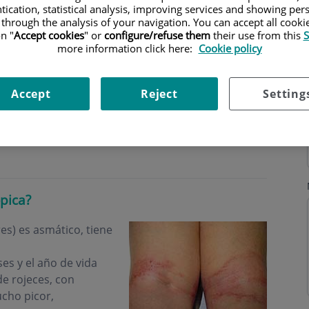
tication, statistical analysis, improving services and showing per
 through the analysis of your navigation. You can accept all cooki
n "
Accept cookies
" or
configure/refuse them
their use from this
S
more information click here:
Cookie policy
s
Horario
Accept
Reject
Setting
ópica?
res) es asmático, tiene
es y el año de vida
de rojeces, con
cho picor,