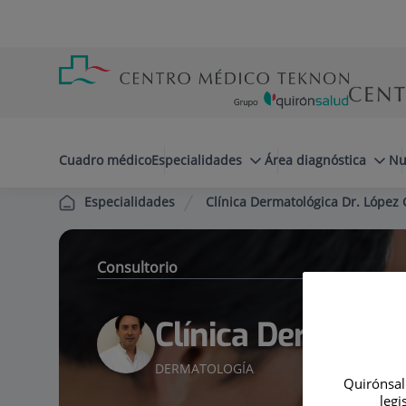
Saltar al contenido
Saltar
Menú
al
teléfono
contenido
cabecera
menuPrincipal
Cuadro médico
Especialidades
Área diagnóstica
Nu
Clínica Dermatológica Dr. López 
Especialidades
Consultorio
Clínica Dermatoló
DERMATOLOGÍA
Quirónsalu
legi