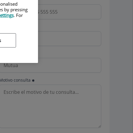
sonalised
es by pressing
ettings
. For
Email
s
Mutua
Motivo consulta