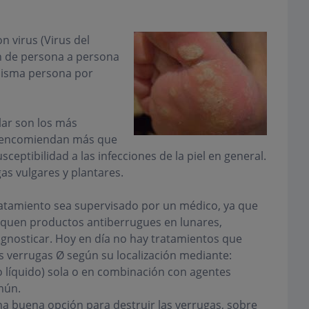
n virus (Virus del
 de persona a persona
misma persona por
lar son los más
se encomiendan más que
ceptibilidad a las infecciones de la piel en general.
as vulgares y plantares.
ratamiento sea supervisado por un médico, ya que
liquen productos antiberrugues en lunares,
agnosticar. Hoy en día no hay tratamientos que
as verrugas Ø según su localización mediante:
eno líquido) sola o en combinación con agentes
mún.
una buena opción para destruir las verrugas, sobre