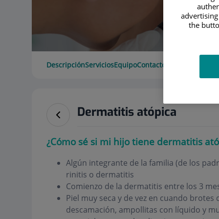
authen
advertising
the butto
Descripción
Servicios
Equipo
Contacto
Datos de interé
Dermatitis atópica
¿Cómo sé si mi hijo tiene dermatitis at
Algún integrante de la familia (de los pad
rinitis o dermatitis
Comienzo de la dermatitis entre los 3 mes
Piel muy seca y de vez en cuando brotes 
descamación, ampollitas con líquido y mu