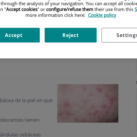
 through the analysis of your navigation. You can accept all cooki
n "
Accept cookies
" or
configure/refuse them
their use from this
S
more information click here:
Cookie policy
Accept
Reject
Setting
s
Horario
bácea de la piel
en que
olescentes tienen
lándulas sebáceas