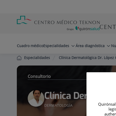
Saltar al contenido
Saltar
Menú
al
teléfono
contenido
cabecera
menuPrincipal
Cuadro médico
Especialidades
Área diagnóstica
Nu
Clínica Dermatológica Dr. López 
Especialidades
Consultorio
Clínica Dermatoló
Quirónsalu
DERMATOLOGÍA
legi
authen