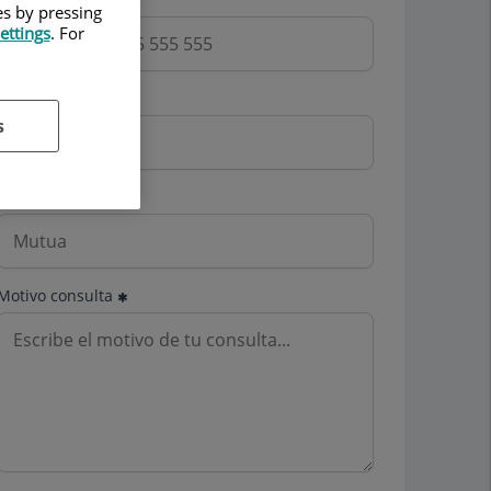
es by pressing
ettings
. For
Email
s
Mutua
Motivo consulta