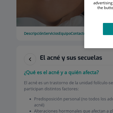
advertising
the butto
Descripción
Servicios
Equipo
Contacto
Datos de interé
El acné y sus secuelas
¿Qué es el acné y a quién afecta?
El acné es un trastorno de la
unidad folículo-se
participan distintos factores:
Predisposición personal (no todos los ad
acné)
Alteraciones hormonales que afectan a g