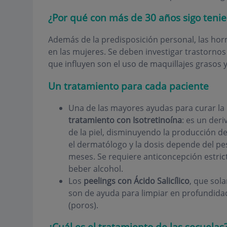
¿Por qué con más de 30 años sigo teni
Además de la predisposición personal, las hor
en las mujeres. Se deben investigar trastornos 
que influyen son el uso de maquillajes grasos y 
Un tratamiento para cada paciente
Una de las mayores ayudas para curar la 
tratamiento con Isotretinoína
: es un der
de la piel, disminuyendo la producción de s
el dermatólogo y la dosis depende del pes
meses. Se requiere anticoncepción estrict
beber alcohol.
Los
peelings con Ácido Salicílico
, que sol
son de ayuda para limpiar en profundidad 
(poros).
¿Cuál es el tratamiento de las secuelas