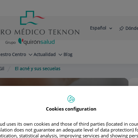
Español
Dónde
Selector
Idioma
de
Activo
idioma
estro Centro
Actualidad
Blog
Gil
El acné y sus secuelas
Cookies configuration
gica Dr. López Gil
d uses its own cookies and those of third parties (located in co
slation does not guarantee an adequate level of data protection) f
tication, statistical analysis, improving services and showing per