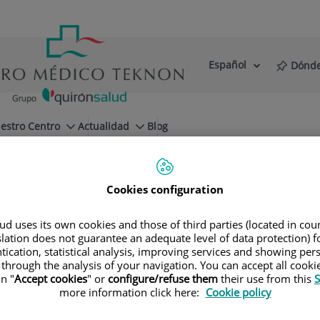
Español
Dónde
Selector
Idioma
de
Activo
idioma
estro Centro
Actualidad
Blog
urnay
Equipo
Cookies configuration
d uses its own cookies and those of third parties (located in co
slation does not guarantee an adequate level of data protection) f
tication, statistical analysis, improving services and showing per
ico capilar +Gournay
 through the analysis of your navigation. You can accept all cooki
n "
Accept cookies
" or
configure/refuse them
their use from this
S
more information click here:
Cookie policy