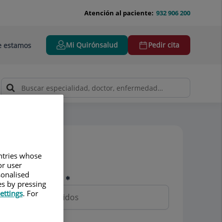
Atención al paciente:
932 906 200
Mi Quirónsalud
Pedir cita
 estamos
Pedir cita
untries whose
or user
sonalised
Nombre y apellidos
es by pressing
ettings
. For
Teléfono