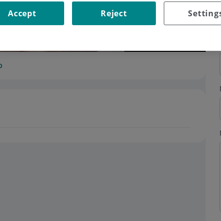
Accept
Reject
Setting
o