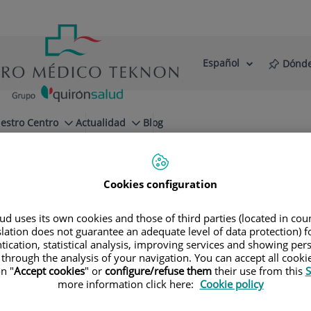
Español
Dónde
Selector
Idioma
de
Activo
idioma
estro Centro
Actualidad
Blog
y Endoscopia Avanzada Teknon
Blog
Cookies configuration
d uses its own cookies and those of third parties (located in co
slation does not guarantee an adequate level of data protection) f
tication, statistical analysis, improving services and showing per
roenterología y
 through the analysis of your navigation. You can accept all cooki
n "
Accept cookies
" or
configure/refuse them
their use from this
S
zada Teknon
more information click here:
Cookie policy