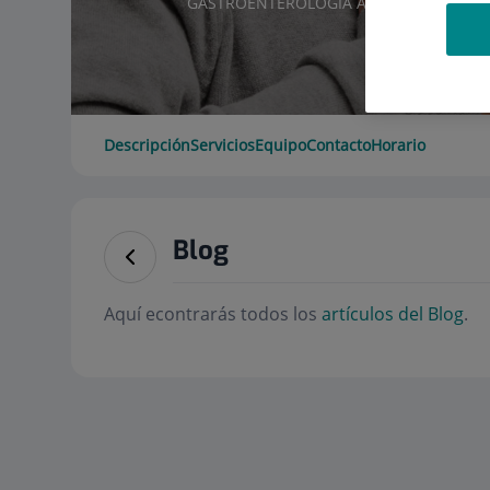
GASTROENTEROLOGÍA ADULTOS
Descripción
Servicios
Equipo
Contacto
Horario
Blog
Aquí econtrarás todos los
artículos del Blog
.