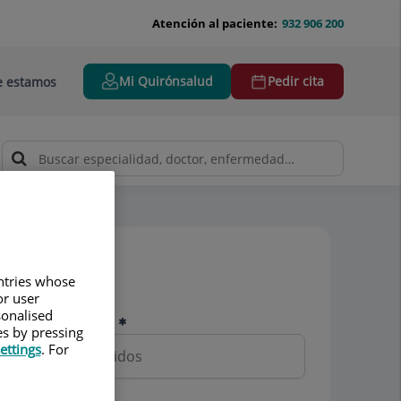
Atención al paciente:
932 906 200
Mi Quirónsalud
Pedir cita
 estamos
Pedir cita
untries whose
or user
sonalised
Nombre y apellidos
es by pressing
ettings
. For
Teléfono