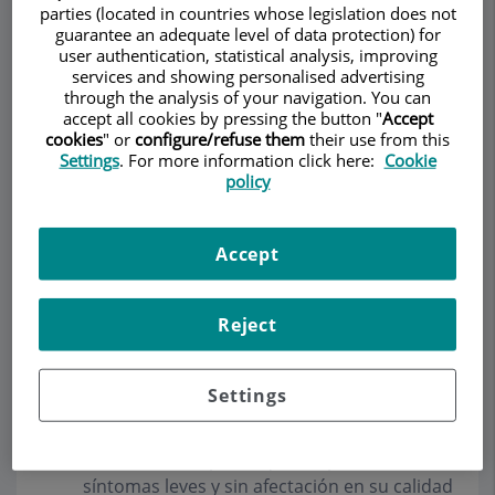
parties (located in countries whose legislation does not
guarantee an adequate level of data protection) for
user authentication, statistical analysis, improving
services and showing personalised advertising
Pedir cita
through the analysis of your navigation. You can
accept all cookies by pressing the button "
Accept
cookies
" or
configure/refuse them
their use from this
Descripción
Servicios
Equipo
Contacto
Horario
Settings
. For more information click here:
Cookie
policy
Tratamiento de la HBP
Accept
obstructiva
Reject
La orientación terapéutica dependerá de la
severidad de los síntomas que presenta el
paciente y podemos dividirla en tres grupos:
Settings
Seguimiento periódico (watchful waiting):
Recomendado para aquellos pacientes con
síntomas leves y sin afectación en su calidad