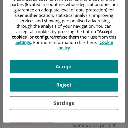
parties (located in countries whose legislation does not
cercanos, o pueden, a través de la circulación
guarantee an adequate level of data protection) for
linfática o sanguínea, invadir tejidos u órganos
user authentication, statistical analysis, improving
lejanos, que es lo que conocemos con el nombre
services and showing personalised advertising
through the analysis of your navigation. You can
de metástasis.
accept all cookies by pressing the button "
Accept
cookies
" or
configure/refuse them
their use from this
Aunque en la próstata existen varios tipos de
Settings
. For more information click here:
Cookie
células, es en las células glandulares, las
policy
responsables de la secreción que se produce
durante la eyaculación, donde se originan la
mayor parte de los cánceres prostáticos (95%) .
Accept
Es el llamado
adenocarcinoma de la próstata
.
Los estudios en
Reject
autopsias han
demostrado la
Settings
presencia de cáncer
de próstata en uno
de cada 3 varones
examinados, pero el