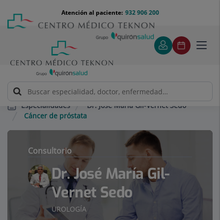
Saltar al contenido
Saltar
Menú
Atención al paciente:
932 906 200
Select
al
teléfono
de
contenido
cabecera
idiom
Toggl
navig
Dr. José María Gil-Vernet Sedo
Especialidades
Cáncer de próstata
Consultorio
Dr. José María Gil-
Vernet Sedo
UROLOGÍA