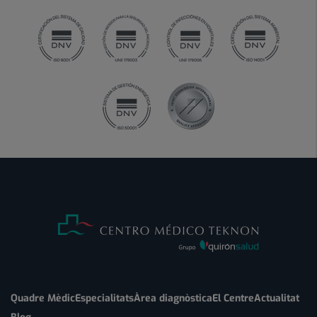
Quadre Mèdic
Especialitats
Àrea diagnòstica
El Centre
Actualitat