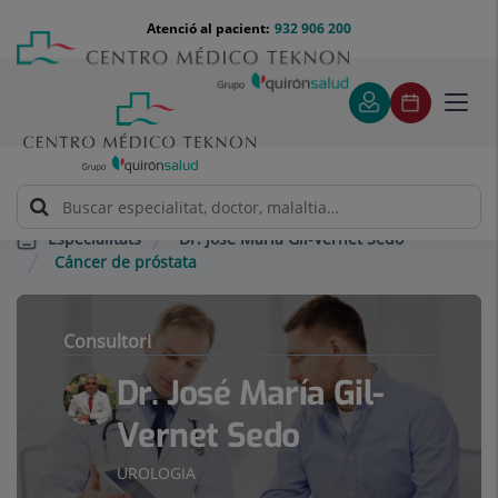
Saltar al contingut
Saltar
Menú
Atenció al pacient:
932 906 200
Select
al
teléfono
d'idi
contingut
cabecera
Toggl
navig
Dr. José María Gil-Vernet Sedo
Especialitats
Cáncer de próstata
Consultori
Dr. José María Gil-
Vernet Sedo
UROLOGIA