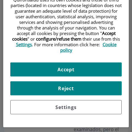
parties (located in countries whose legislation does not
cercanos, o pueden, a través de la circulación
guarantee an adequate level of data protection) for
linfática o sanguínea, invadir tejidos u órganos
user authentication, statistical analysis, improving
lejanos, que es lo que conocemos con el nombre
services and showing personalised advertising
through the analysis of your navigation. You can
de metástasis.
accept all cookies by pressing the button "
Accept
cookies
" or
configure/refuse them
their use from this
Aunque en la próstata existen varios tipos de
Settings
. For more information click here:
Cookie
células, es en las células glandulares, las
policy
responsables de la secreción que se produce
durante la eyaculación, donde se originan la
mayor parte de los cánceres prostáticos (95%) .
Accept
Es el llamado
adenocarcinoma de la próstata
.
Los estudios en
Reject
autopsias han
demostrado la
Settings
presencia de cáncer
de próstata en uno
de cada 3 varones
examinados, pero el