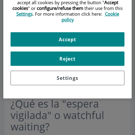
accept all cookies by pressing the button "
Accept
cookies
" or
configure/refuse them
their use from this
Settings
. For more information click here:
Cookie
policy
Pedir cita
Accept
Descripción
Servicios
Equipo
Contacto
Horario
Reject
"Espera vigilada" o watchful
Settings
waiting?
¿Qué es la "espera
vigilada" o watchful
waiting?