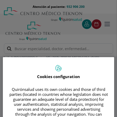
Saltar al contenido
Saltar
Menú
Atención al paciente:
932 906 200
Select
al
teléfono
de
contenido
cabecera
idiom
Toggl
navig
Dr. José María Gil-Vernet Sedo
Especialidades
Cáncer de próstata
Tratamiento
"Espera vigilada" o watchful waiting?
Cookies configuration
Consultorio
Quirónsalud uses its own cookies and those of third
parties (located in countries whose legislation does not
Dr. José María Gil-
guarantee an adequate level of data protection) for
user authentication, statistical analysis, improving
Vernet Sedo
services and showing personalised advertising
through the analysis of your navigation. You can
UROLOGÍA