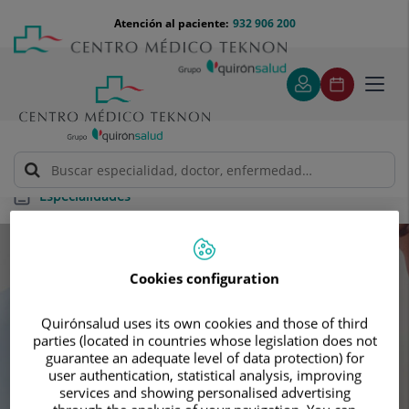
Saltar al contenido
Saltar
Menú
Atención al paciente:
932 906 200
Select
al
teléfono
de
contenido
cabecera
idiom
Toggl
navig
Especialidades
Especialidades
Cookies configuration
Busca tu próxima cita con nuestros
Quirónsalud uses its own cookies and those of third
mejores especialistas
parties (located in countries whose legislation does not
guarantee an adequate level of data protection) for
user authentication, statistical analysis, improving
services and showing personalised advertising