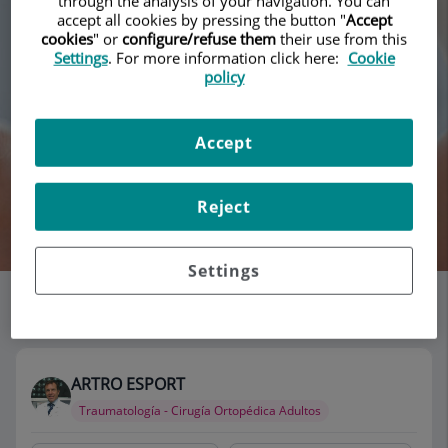
through the analysis of your navigation. You can
accept all cookies by pressing the button "
Accept
cookies
" or
configure/refuse them
their use from this
Settings
. For more information click here:
Cookie
policy
Accept
Reject
Buscar
Settings
Listado de consultorios
114 consultorios
ARTRO ESPORT
Traumatología - Cirugía Ortopédica Adultos